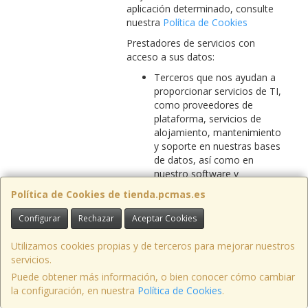
aplicación determinado, consulte
nuestra
Política de Cookies
Prestadores de servicios con
acceso a sus datos:
Terceros que nos ayudan a
proporcionar servicios de TI,
como proveedores de
plataforma, servicios de
alojamiento, mantenimiento
y soporte en nuestras bases
de datos, así como en
nuestro software y
¿Quién/Quienes
aplicaciones que pueden
Política de Cookies de tienda.pcmas.es
pueden tener
contener datos sobre usted;
acceso a sus
Terceros que nos ayudan a
Configurar
Rechazar
Aceptar Cookies
Datos
proporcionar servicios
Personales?
digitales y de comercio
Utilizamos cookies propias y de terceros para mejorar nuestros
electrónico como escucha
servicios.
social, localizador de tiendas,
Puede obtener más información, o bien conocer cómo cambiar
programas de lealtad,
la configuración, en nuestra
Política de Cookies
.
administración de