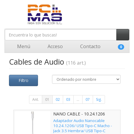
Menú
Acceso
Contacto
0
Cables de Audio
(116 art.)
Filtro
Ant.
01
02
03
...
07
Sig.
NANO CABLE - 10.24.1206
Adaptador Audio Nanocable
10.24.1206/ USB Tipo-C Macho -
Jack 3.5 Hembra/ USB Tipo-C