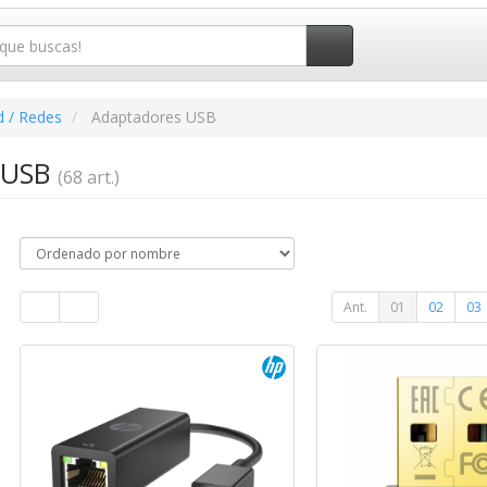
d / Redes
Adaptadores USB
 USB
(68 art.)
Ant.
01
02
03