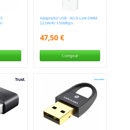
45
Adaptador USB - 4G D-Link DWM-
6/
222W/R/ 150Mbps
47,50 €
Comprar