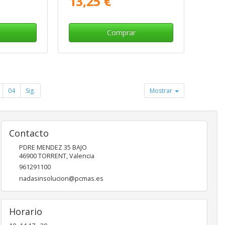
13,25 €
Comprar
04
Sig.
Mostrar
Contacto
PDRE MENDEZ 35 BAJO
46900
TORRENT
,
Valencia
961291100
nadasinsolucion@pcmas.es
Horario