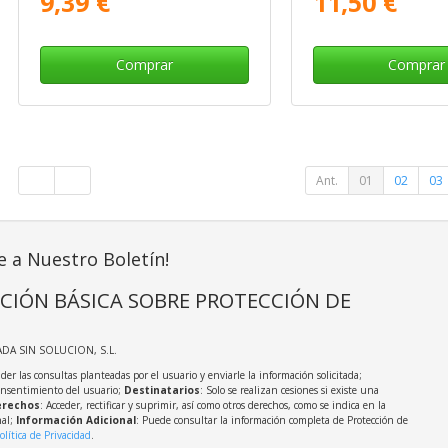
9,39 €
11,50 €
Comprar
Comprar
Ant.
01
02
03
e a Nuestro Boletín!
CIÓN BÁSICA SOBRE PROTECCIÓN DE
ADA SIN SOLUCION, S.L.
der las consultas planteadas por el usuario y enviarle la información solicitada;
onsentimiento del usuario;
Destinatarios
: Solo se realizan cesiones si existe una
rechos
: Acceder, rectificar y suprimir, así como otros derechos, como se indica en la
nal;
Información Adicional
: Puede consultar la información completa de Protección de
olítica de Privacidad
.