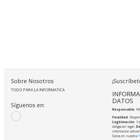
Sobre Nosotros
¡Suscríbet
TODO PARA LA INFORMATICA
INFORMA
DATOS
Síguenos en:
Responsable
: N
Finalidad
: Respon
Legitimación
: C
obligación legal;
De
información adicio
Datos en nuestra
P