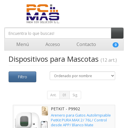
Menú
Acceso
Contacto
0
Dispositivos para Mascotas
(12 art.)
Filtro
Ant.
01
Sig.
PETKIT - P9902
Arenero para Gatos Autolimpiable
PetKit PURA MAX 2/ 76L/ Control
desde APP/ Blanco Mate