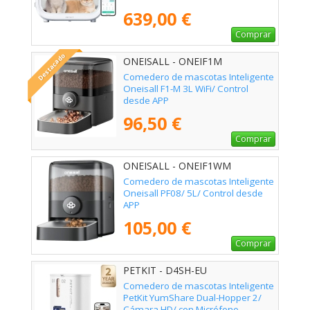
639,00 €
Comprar
Destacado
ONEISALL - ONEIF1M
Comedero de mascotas Inteligente
Oneisall F1-M 3L WiFi/ Control
desde APP
96,50 €
Comprar
ONEISALL - ONEIF1WM
Comedero de mascotas Inteligente
Oneisall PF08/ 5L/ Control desde
APP
105,00 €
Comprar
PETKIT - D4SH-EU
Comedero de mascotas Inteligente
PetKit YumShare Dual-Hopper 2/
Cámara HD/ con Micrófono