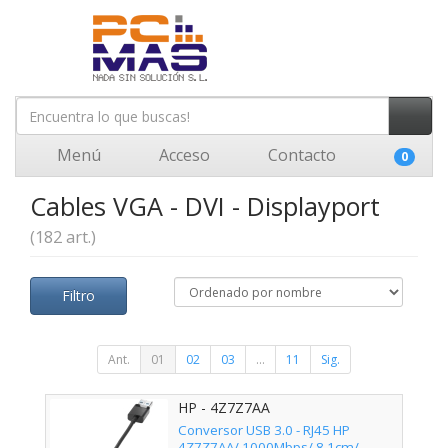
Menú
Acceso
Contacto
0
Cables VGA - DVI - Displayport
(182 art.)
Filtro
Ant.
01
02
03
...
11
Sig.
HP - 4Z7Z7AA
Conversor USB 3.0 - RJ45 HP
4Z7Z7AA/ 1000Mbps/ 8.1cm/