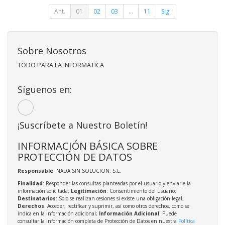
Ant.
01
02
03
...
11
Sig.
Sobre Nosotros
TODO PARA LA INFORMATICA
Síguenos en:
¡Suscríbete a Nuestro Boletín!
INFORMACIÓN BÁSICA SOBRE
PROTECCIÓN DE DATOS
Responsable
: NADA SIN SOLUCION, S.L.
Finalidad
: Responder las consultas planteadas por el usuario y enviarle la
información solicitada;
Legitimación
: Consentimiento del usuario;
Destinatarios
: Solo se realizan cesiones si existe una obligación legal;
Derechos
: Acceder, rectificar y suprimir, así como otros derechos, como se
indica en la información adicional;
Información Adicional
: Puede
consultar la información completa de Protección de Datos en nuestra
Política