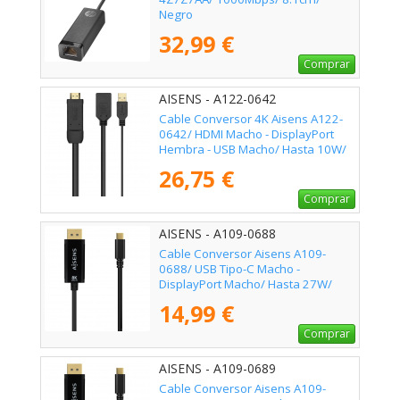
Negro
32,99 €
Comprar
AISENS - A122-0642
Cable Conversor 4K Aisens A122-
0642/ HDMI Macho - DisplayPort
Hembra - USB Macho/ Hasta 10W/
2250Mbps/ 10cm + 10cm/ Negro
26,75 €
Comprar
AISENS - A109-0688
Cable Conversor Aisens A109-
0688/ USB Tipo-C Macho -
DisplayPort Macho/ Hasta 27W/
1250Mbps/ 80cm/ Negro
14,99 €
Comprar
AISENS - A109-0689
Cable Conversor Aisens A109-