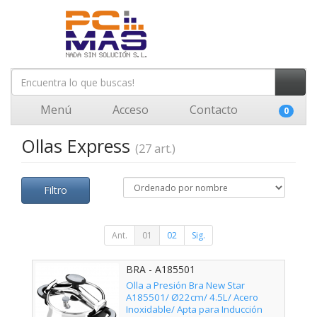
Menú
Acceso
Contacto
0
Ollas Express
(27 art.)
Filtro
Ant.
01
02
Sig.
BRA - A185501
Olla a Presión Bra New Star
A185501/ Ø22cm/ 4.5L/ Acero
Inoxidable/ Apta para Inducción