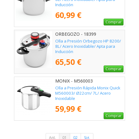
Inducción
60,99 €
Comprar
ORBEGOZO - 18399
Olla a Presión Orbegozo HP 8200/
8L/ Acero Inoxidable/ Apta para
Inducción
65,50 €
Comprar
MONIX - M560003
Olla a Presión Rápida Monix Quick
M560003/ Ø22cm/ 7L/ Acero
Inoxidable
59,99 €
Comprar
Ant.
01
02
Sig.