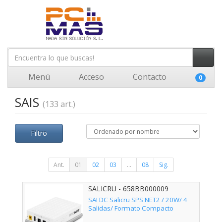
Menú
Acceso
Contacto
0
SAIS
(133 art.)
Filtro
Ant.
01
02
03
...
08
Sig.
SALICRU - 658BB000009
SAI DC Salicru SPS NET2 / 20W/ 4
Salidas/ Formato Compacto