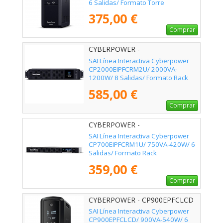
6 Salidas/ Formato Torre
375,00 €
Comprar
CYBERPOWER -
CP2000EIPFCRM2U
SAI Línea Interactiva Cyberpower
CP2000EIPFCRM2U/ 2000VA-
1200W/ 8 Salidas/ Formato Rack
585,00 €
Comprar
CYBERPOWER -
CP700EIPFCRM1U
SAI Línea Interactiva Cyberpower
CP700EIPFCRM1U/ 750VA-420W/ 6
Salidas/ Formato Rack
359,00 €
Comprar
CYBERPOWER - CP900EPFCLCD
SAI Línea Interactiva Cyberpower
CP900EPFCLCD/ 900VA-540W/ 6