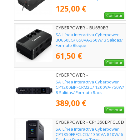
125,00 €
Comprar
CYBERPOWER - BU650EG
SAI Línea Interactiva Cyberpower
BU650EG/ 650VA-360W/ 3 Salidas/
Formato Bloque
61,50 €
Comprar
CYBERPOWER -
CP1200EIPFCRM2U
SAI Línea Interactiva Cyberpower
CP1200EIPFCRM2U/ 1200VA-750W/
8 Salidas/ Formato Rack
389,00 €
Comprar
CYBERPOWER - CP1350EPFCLCD
SAI Línea Interactiva Cyberpower
CP1350EPFCLCD/ 1350VA-810W/ 6
Salidas/ Formato Torre