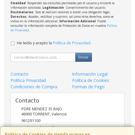
Finalidad
: Responder las consultas planteadas por el usuario y enviarle la
información solicitada;
Legitimación
: Consentimiento del usuario;
Destinatarios
: Solo se realizan cesiones si existe una obligación legal;
Derechos
: Acceder, rectificar y suprimir, así como otros derechos, como se
indica en la información adicional;
Información Adicional
: Puede
consultar la información completa de Protección de Datos en nuestra
Política
de Privacidad
.
He leído y acepto la
Política de Privacidad
.
Enviar
Contacto
Información Legal
Política Privacidad
Política de Cookies
Condiciones de Compra
Formas de Pago
Contacto
PDRE MENDEZ 35 BAJO
46900
TORRENT
,
Valencia
961291100
nadasinsolucion@pcmas.es
Política de Cookies de tienda.pcmas.es