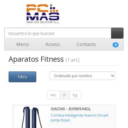
Menú
Acceso
Contacto
0
Aparatos Fitness
(1 art.)
Filtro
Ant.
01
Sig.
XIAOMI - BHR6944GL
Comba Inteligente Xiaomi Smart
Jump Rope