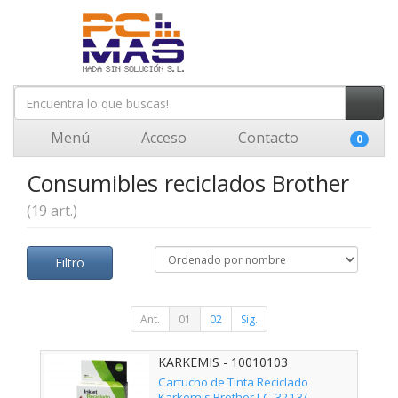
Menú
Acceso
Contacto
0
Consumibles reciclados Brother
(19 art.)
Filtro
Ant.
01
02
Sig.
KARKEMIS - 10010103
Cartucho de Tinta Reciclado
Karkemis Brother LC-3213/