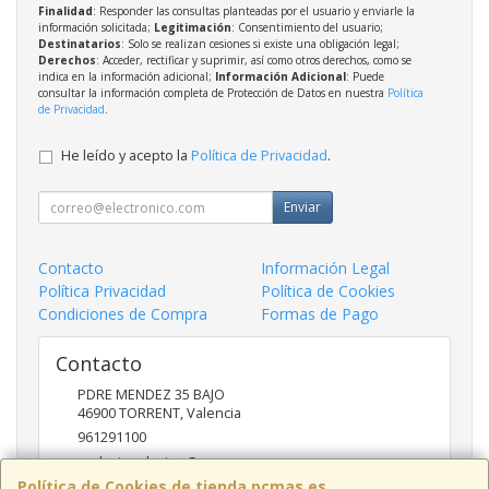
Finalidad
: Responder las consultas planteadas por el usuario y enviarle la
información solicitada;
Legitimación
: Consentimiento del usuario;
Destinatarios
: Solo se realizan cesiones si existe una obligación legal;
Derechos
: Acceder, rectificar y suprimir, así como otros derechos, como se
indica en la información adicional;
Información Adicional
: Puede
consultar la información completa de Protección de Datos en nuestra
Política
de Privacidad
.
He leído y acepto la
Política de Privacidad
.
Enviar
Contacto
Información Legal
Política Privacidad
Política de Cookies
Condiciones de Compra
Formas de Pago
Contacto
PDRE MENDEZ 35 BAJO
46900
TORRENT
,
Valencia
961291100
nadasinsolucion@pcmas.es
Política de Cookies de tienda.pcmas.es