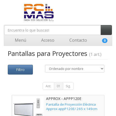
Menú
Acceso
Contacto
0
Pantallas para Proyectores
(1 art.)
Filtro
Ant.
01
Sig.
APPROX - APPP120E
Pantalla de Proyección Eléctrica
Approx appP120E/ 265 x 149cm