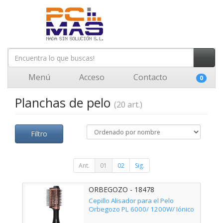
Menú
Acceso
Contacto
0
Planchas de pelo
(20 art.)
Filtro
Ant.
01
02
Sig.
ORBEGOZO - 18478
Cepillo Alisador para el Pelo
Orbegozo PL 6000/ 1200W/ Iónico