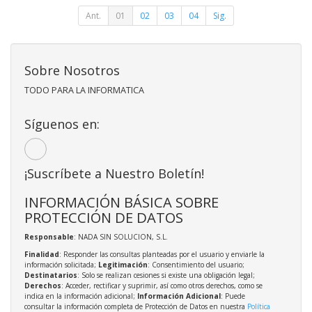
Ant.
01
02
03
04
Sig.
Sobre Nosotros
TODO PARA LA INFORMATICA
Síguenos en:
¡Suscríbete a Nuestro Boletín!
INFORMACIÓN BÁSICA SOBRE
PROTECCIÓN DE DATOS
Responsable
: NADA SIN SOLUCION, S.L.
Finalidad
: Responder las consultas planteadas por el usuario y enviarle la
información solicitada;
Legitimación
: Consentimiento del usuario;
Destinatarios
: Solo se realizan cesiones si existe una obligación legal;
Derechos
: Acceder, rectificar y suprimir, así como otros derechos, como se
indica en la información adicional;
Información Adicional
: Puede
consultar la información completa de Protección de Datos en nuestra
Política