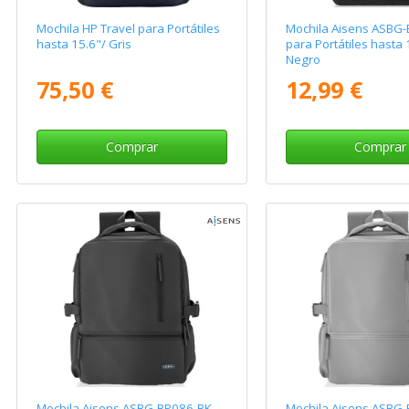
Mochila HP Travel para Portátiles
Mochila Aisens ASBG
hasta 15.6"/ Gris
para Portátiles hasta 
Negro
75,50 €
12,99 €
Comprar
Comprar
Mochila Aisens ASBG-BP086-BK
Mochila Aisens ASBG