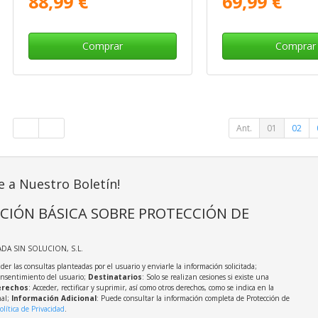
88,99 €
69,99 €
Comprar
Comprar
Ant.
01
02
e a Nuestro Boletín!
CIÓN BÁSICA SOBRE PROTECCIÓN DE
ADA SIN SOLUCION, S.L.
der las consultas planteadas por el usuario y enviarle la información solicitada;
onsentimiento del usuario;
Destinatarios
: Solo se realizan cesiones si existe una
rechos
: Acceder, rectificar y suprimir, así como otros derechos, como se indica en la
nal;
Información Adicional
: Puede consultar la información completa de Protección de
olítica de Privacidad
.