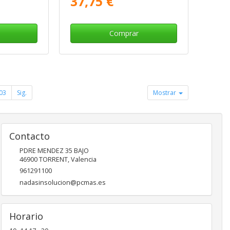
37,75 €
Comprar
03
Sig.
Mostrar
Contacto
PDRE MENDEZ 35 BAJO
46900
TORRENT
,
Valencia
961291100
nadasinsolucion@pcmas.es
Horario