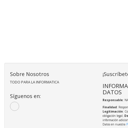
Sobre Nosotros
¡Suscríbet
TODO PARA LA INFORMATICA
INFORMA
DATOS
Síguenos en:
Responsable
: N
Finalidad
: Respon
Legitimación
: C
obligación legal;
De
información adicio
Datos en nuestra
P