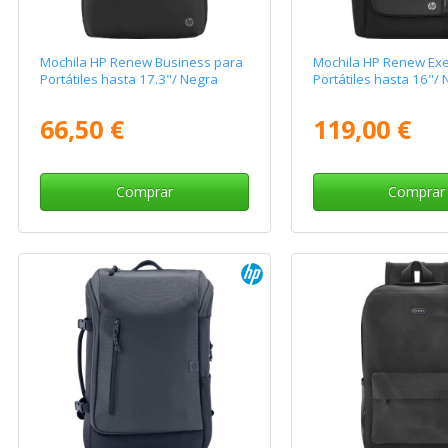
Mochila HP Renew Business para
Mochila HP Renew Exe
Portátiles hasta 17.3"/ Negra
Portátiles hasta 16"/
66,50 €
119,00 €
Comprar
Comprar