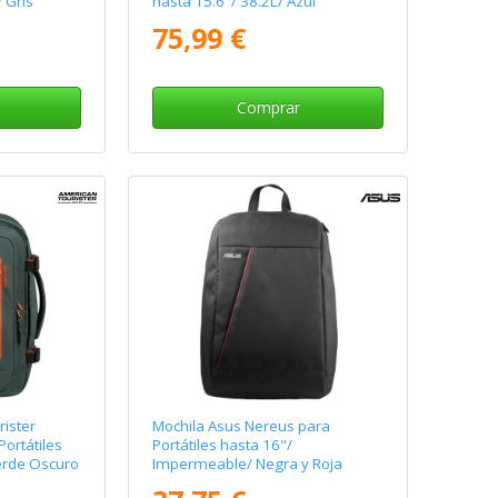
/ Gris
hasta 15.6"/ 38.2L/ Azul
75,99 €
Comprar
ister
Mochila Asus Nereus para
ortátiles
Portátiles hasta 16"/
erde Oscuro
Impermeable/ Negra y Roja