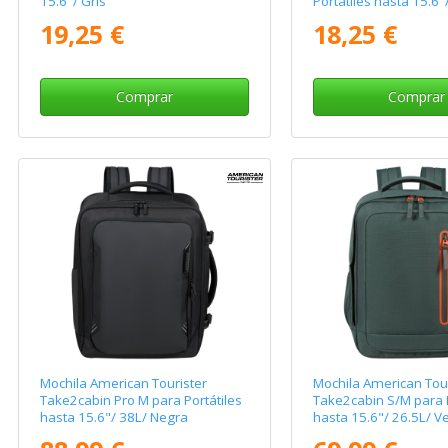
15.6"/ Gris
Portátiles hasta 15.6"
19,25 €
18,25 €
Comprar
Comprar
Mochila American Tourister
Mochila American Tour
Take2cabin Pro M para Portátiles
Take2cabin S/M para P
hasta 15.6"/ 38L/ Negra
hasta 15.6"/ 26.5L/ V