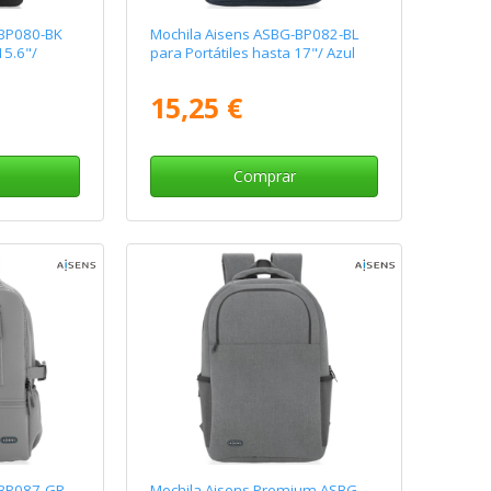
-BP080-BK
Mochila Aisens ASBG-BP082-BL
15.6"/
para Portátiles hasta 17"/ Azul
15,25 €
Comprar
-BP087-GR
Mochila Aisens Premium ASBG-