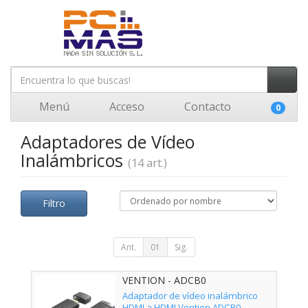
Menú
Acceso
Contacto
0
Adaptadores de Vídeo
Inalámbricos
(14 art.)
Filtro
Ant.
01
Sig.
VENTION - ADCB0
Adaptador de vídeo inalámbrico
HDMI a HDMI Vention ADCB0