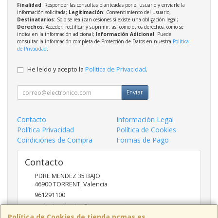
Finalidad
: Responder las consultas planteadas por el usuario y enviarle la
información solicitada;
Legitimación
: Consentimiento del usuario;
Destinatarios
: Solo se realizan cesiones si existe una obligación legal;
Derechos
: Acceder, rectificar y suprimir, así como otros derechos, como se
indica en la información adicional;
Información Adicional
: Puede
consultar la información completa de Protección de Datos en nuestra
Política
de Privacidad
.
He leído y acepto la
Política de Privacidad
.
Enviar
Contacto
Información Legal
Política Privacidad
Política de Cookies
Condiciones de Compra
Formas de Pago
Contacto
PDRE MENDEZ 35 BAJO
46900
TORRENT
,
Valencia
961291100
nadasinsolucion@pcmas.es
Política de Cookies de tienda.pcmas.es