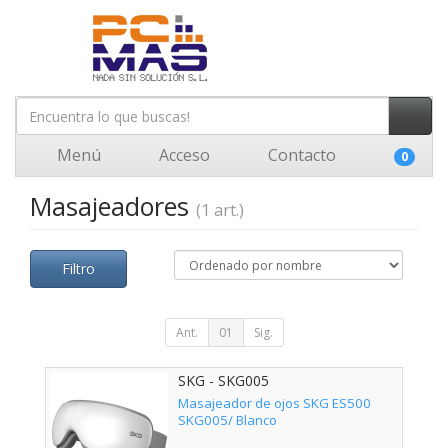
Menú
Acceso
Contacto
0
Masajeadores
(1 art.)
Filtro
Ant.
01
Sig.
SKG - SKG005
Masajeador de ojos SKG ES500
SKG005/ Blanco