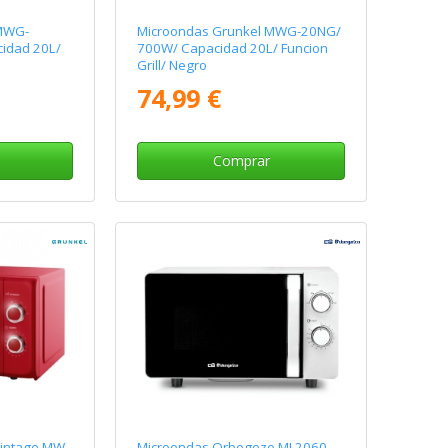
 MWG-
Microondas Grunkel MWG-20NG/
idad 20L/
700W/ Capacidad 20L/ Funcion
Grill/ Negro
74,99 €
Comprar
Vintage MW-
Microondas Orbegozo MI 2060