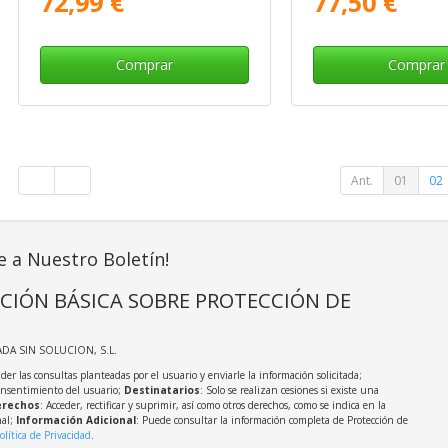
72,99 €
77,50 €
Comprar
Comprar
Ant.
01
02
e a Nuestro Boletín!
CIÓN BÁSICA SOBRE PROTECCIÓN DE
ADA SIN SOLUCION, S.L.
der las consultas planteadas por el usuario y enviarle la información solicitada;
onsentimiento del usuario;
Destinatarios
: Solo se realizan cesiones si existe una
rechos
: Acceder, rectificar y suprimir, así como otros derechos, como se indica en la
nal;
Información Adicional
: Puede consultar la información completa de Protección de
olítica de Privacidad
.