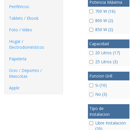
Potencia Máxima
Periféricos
700 W (16)
Tablets / Ebook
800 W (2)
850 W (2)
Foto / Video
Hogar /
Capacidad
Electrodomésticos
20 Litros (17)
Papelería
25 Litros (3)
Ocio / Deportes /
Funcion Grill
Mascotas
Si (10)
Apple
No (3)
Tipo de
Instalacion
Libre Instalacion
(20)