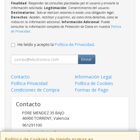
Finalidad
: Responder las consultas planteadas por el usuario y enviarle la
información solicitada;
Legitimación
: Consentimiento del usuario;
Destinatarios
: Solo se realizan cesiones si existe una obligación legal;
Derechos
: Acceder, rectificar y suprimir, así como otros derechos, como se
indica en la información adicional;
Información Adicional
: Puede
consultar la información completa de Protección de Datos en nuestra
Política
de Privacidad
.
He leído y acepto la
Política de Privacidad
.
Enviar
Contacto
Información Legal
Política Privacidad
Política de Cookies
Condiciones de Compra
Formas de Pago
Contacto
PDRE MENDEZ 35 BAJO
46900
TORRENT
,
Valencia
961291100
nadasinsolucion@pcmas.es
Política de Cookies de tienda.pcmas.es