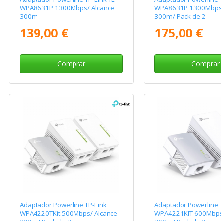
WPA8631P 1300Mbps/ Alcance
WPA8631P 1300Mbps/
300m
300m/ Pack de 2
139,00 €
175,00 €
Comprar
Comprar
Adaptador Powerline TP-Link
Adaptador Powerline 
WPA4220TKit 500Mbps/ Alcance
WPA4221KIT 600Mbps