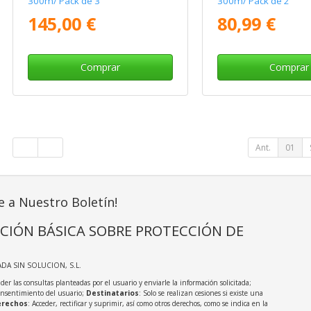
300m/ Pack de 3
300m/ Pack de 2
145,00 €
80,99 €
Comprar
Comprar
Ant.
01
e a Nuestro Boletín!
CIÓN BÁSICA SOBRE PROTECCIÓN DE
ADA SIN SOLUCION, S.L.
der las consultas planteadas por el usuario y enviarle la información solicitada;
onsentimiento del usuario;
Destinatarios
: Solo se realizan cesiones si existe una
rechos
: Acceder, rectificar y suprimir, así como otros derechos, como se indica en la