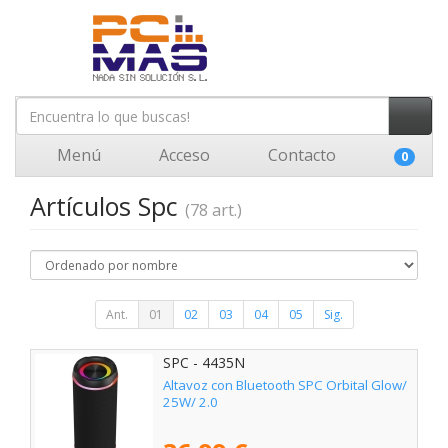
Menú
Acceso
Contacto
0
Artículos Spc
(78 art.)
Ant.
01
02
03
04
05
Sig.
SPC - 4435N
Altavoz con Bluetooth SPC Orbital Glow/
25W/ 2.0