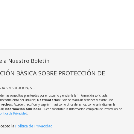
e a Nuestro Boletín!
CIÓN BÁSICA SOBRE PROTECCIÓN DE
ADA SIN SOLUCION, S.L.
der las consultas planteadas por el usuario y enviarle la información solicitada;
onsentimiento del usuario;
Destinatarios
: Solo se realizan cesiones si existe una
rechos
: Acceder, rectificar y suprimir, así como otros derechos, como se indica en la
nal;
Información Adicional
: Puede consultar la información completa de Protección de
olítica de Privacidad
.
acepto la
Política de Privacidad
.