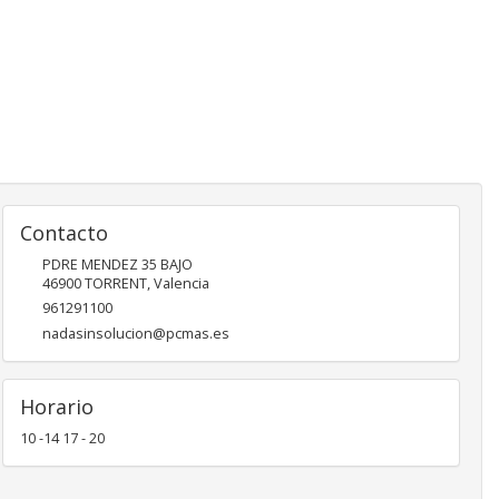
Contacto
PDRE MENDEZ 35 BAJO
46900
TORRENT
,
Valencia
961291100
nadasinsolucion@pcmas.es
Horario
10 -14 17 - 20