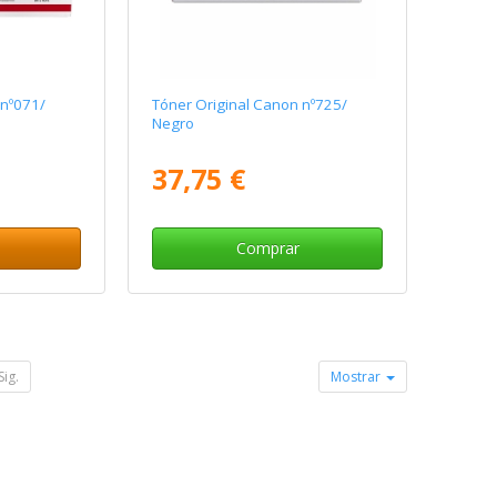
 nº071/
Tóner Original Canon nº725/
Negro
37,75 €
Comprar
Sig.
Mostrar