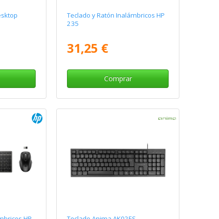
esktop
Teclado y Ratón Inalámbricos HP
235
31,25 €
Comprar
ámbricos HP
Teclado Anima AK02ES