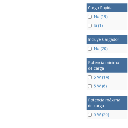
Carga Rapida
No (19)
Si (1)
Incluye Cargador
No (20)
Potencia mínima
de carga
5 W (14)
5 W (6)
Potencia máxima
de carga
5 W (20)