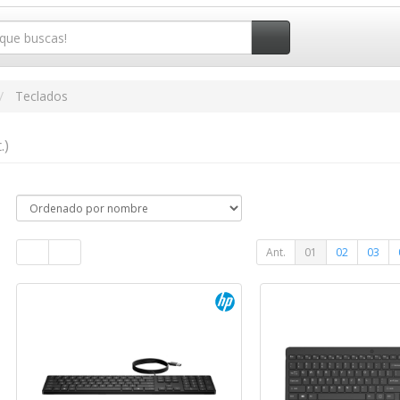
Teclados
.)
Ant.
01
02
03