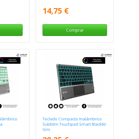
14,75 €
Comprar
alámbrico
Teclado Compacto Inalámbrico
ta
Subblim Touchpad Smart Blacklit/
Gris