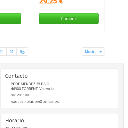
29,25 €
Comprar
04
05
Sig.
Mostrar
Contacto
PDRE MENDEZ 35 BAJO
46900
TORRENT
,
Valencia
961291100
nadasinsolucion@pcmas.es
Horario