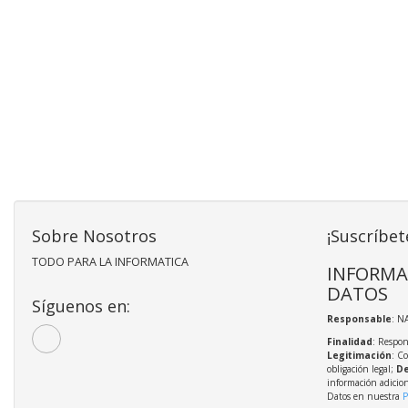
Sobre Nosotros
¡Suscríbet
TODO PARA LA INFORMATICA
INFORMA
DATOS
Síguenos en:
Responsable
: N
Finalidad
: Respon
Legitimación
: C
obligación legal;
De
información adicio
Datos en nuestra
P