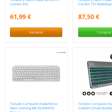
Combo 655
Combo 725 Multidispo
61,99 €
87,50 €
Avísame
Comprar
Teclado Compacto Inalámbrico
Teclado Compacto In
Mars Gaming MK-SILENKEYS/
Subblim Smart Backlit