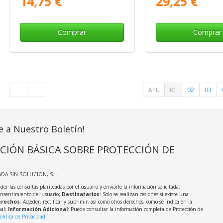
14,75 €
29,25 €
Comprar
Comprar
Ant.
01
02
03
e a Nuestro Boletín!
CIÓN BÁSICA SOBRE PROTECCIÓN DE
ADA SIN SOLUCION, S.L.
der las consultas planteadas por el usuario y enviarle la información solicitada;
onsentimiento del usuario;
Destinatarios
: Solo se realizan cesiones si existe una
rechos
: Acceder, rectificar y suprimir, así como otros derechos, como se indica en la
nal;
Información Adicional
: Puede consultar la información completa de Protección de
olítica de Privacidad
.