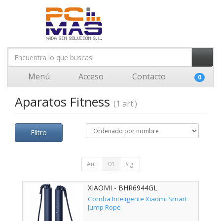
Menú
Acceso
Contacto
0
Aparatos Fitness
(1 art.)
Filtro
Ant.
01
Sig.
XIAOMI - BHR6944GL
Comba Inteligente Xiaomi Smart
Jump Rope