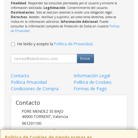
Finalidad
: Responder las consultas planteadas por el usuario y enviarle la
información solicitada;
Legitimación
: Consentimiento del usuario;
Destinatarios
: Solo se realizan cesiones si existe una obligación legal;
Derechos
: Acceder, rectificar y suprimir, así como otros derechos, como se
indica en la información adicional;
Información Adicional
: Puede
consultar la información completa de Protección de Datos en nuestra
Política
de Privacidad
.
He leído y acepto la
Política de Privacidad
.
Enviar
Contacto
Información Legal
Política Privacidad
Política de Cookies
Condiciones de Compra
Formas de Pago
Contacto
PDRE MENDEZ 35 BAJO
46900
TORRENT
,
Valencia
961291100
nadasinsolucion@pcmas.es
Política de Cookies de tienda.pcmas.es