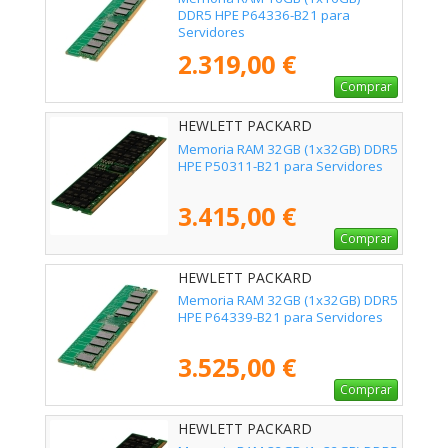
DDR5 HPE P64336-B21 para
Servidores
2.319,00 €
Comprar
HEWLETT PACKARD
ENTERPRISE - P50311-B21
Memoria RAM 32GB (1x32GB) DDR5
HPE P50311-B21 para Servidores
3.415,00 €
Comprar
HEWLETT PACKARD
ENTERPRISE - P64339-B21
Memoria RAM 32GB (1x32GB) DDR5
HPE P64339-B21 para Servidores
3.525,00 €
Comprar
HEWLETT PACKARD
ENTERPRISE - P64706-B21