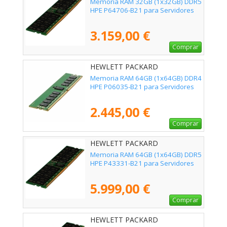
Memoria RAM 32GB (1x32GB) DDR5
HPE P64706-B21 para Servidores
3.159,00 €
Comprar
HEWLETT PACKARD
ENTERPRISE - P06035-B21
Memoria RAM 64GB (1x64GB) DDR4
HPE P06035-B21 para Servidores
2.445,00 €
Comprar
HEWLETT PACKARD
ENTERPRISE - P43331-B21
Memoria RAM 64GB (1x64GB) DDR5
HPE P43331-B21 para Servidores
5.999,00 €
Comprar
HEWLETT PACKARD