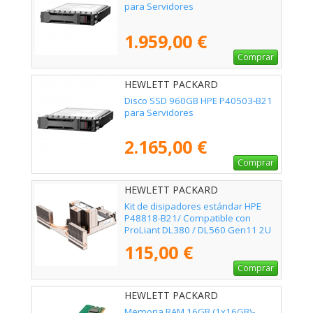
para Servidores
1.959,00 €
Comprar
HEWLETT PACKARD
ENTERPRISE - P40503-B21
Disco SSD 960GB HPE P40503-B21
para Servidores
2.165,00 €
Comprar
HEWLETT PACKARD
ENTERPRISE - P48818-B21
Kit de disipadores estándar HPE
P48818-B21/ Compatible con
ProLiant DL380 / DL560 Gen11 2U
115,00 €
Comprar
HEWLETT PACKARD
ENTERPRISE - P64336-B21
Memoria RAM 16GB (1x16GB)-