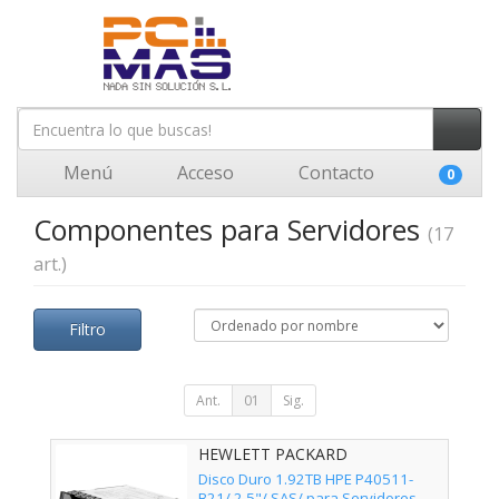
Menú
Acceso
Contacto
0
Componentes para Servidores
(17
art.)
Filtro
Ant.
01
Sig.
HEWLETT PACKARD
ENTERPRISE - P40511-B21
Disco Duro 1.92TB HPE P40511-
B21/ 2.5"/ SAS/ para Servidores