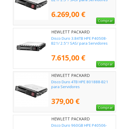
6.269,00 €
Comprar
HEWLETT PACKARD
ENTERPRISE - P40508-B21
Disco Duro 3.84TB HPE P40508-
B21/ 2.5"/ SAS/ para Servidores
7.615,00 €
Comprar
HEWLETT PACKARD
ENTERPRISE - 801888-B21
Disco Duro 4TB HPE 801888-B21
para Servidores
379,00 €
Comprar
HEWLETT PACKARD
ENTERPRISE - P40506-B21
Disco Duro 960GB HPE P40506-