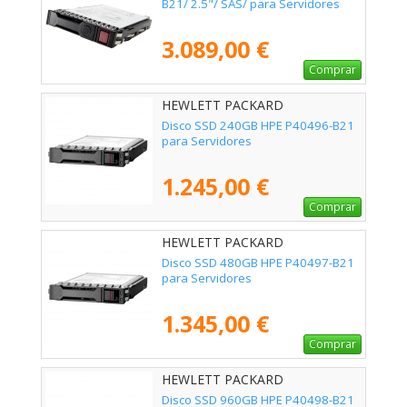
B21/ 2.5"/ SAS/ para Servidores
3.089,00 €
Comprar
HEWLETT PACKARD
ENTERPRISE - P40496-B21
Disco SSD 240GB HPE P40496-B21
para Servidores
1.245,00 €
Comprar
HEWLETT PACKARD
ENTERPRISE - P40497-B21
Disco SSD 480GB HPE P40497-B21
para Servidores
1.345,00 €
Comprar
HEWLETT PACKARD
ENTERPRISE - P40498-B21
Disco SSD 960GB HPE P40498-B21