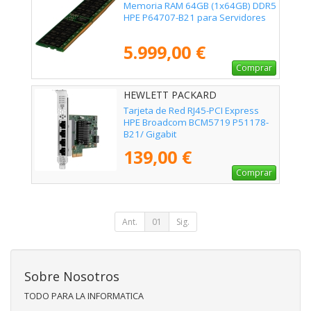
ENTERPRISE - P64707-B21
Memoria RAM 64GB (1x64GB) DDR5
HPE P64707-B21 para Servidores
5.999,00 €
Comprar
HEWLETT PACKARD
ENTERPRISE - P51178-B21
Tarjeta de Red RJ45-PCI Express
HPE Broadcom BCM5719 P51178-
B21/ Gigabit
139,00 €
Comprar
Ant.
01
Sig.
Sobre Nosotros
TODO PARA LA INFORMATICA