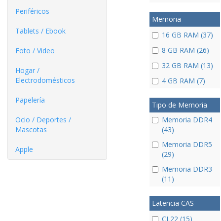
Periféricos
Memoria
Tablets / Ebook
16 GB RAM (37)
8 GB RAM (26)
Foto / Video
32 GB RAM (13)
Hogar /
Electrodomésticos
4 GB RAM (7)
Papelería
Tipo de Memoria
Ocio / Deportes /
Memoria DDR4
Mascotas
(43)
Memoria DDR5
Apple
(29)
Memoria DDR3
(11)
Latencia CAS
CL22 (15)