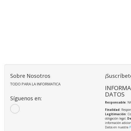
Sobre Nosotros
¡Suscríbet
TODO PARA LA INFORMATICA
INFORMA
DATOS
Síguenos en:
Responsable
: N
Finalidad
: Respon
Legitimación
: C
obligación legal;
De
información adicio
Datos en nuestra
P