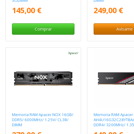
SODIMM
DIMM
145,00 €
249,00 €
Comprar
Avísame
Memoria RAM Apacer NOX 16GB/
Memoria RAM Apacer
DDR5/ 6000MHz/ 1.25V/ CL38/
AH4U16G32C28YTBAA
DIMM
DDR4/ 3200MHz/ 1.35
CL16/20/20/38/ DIM