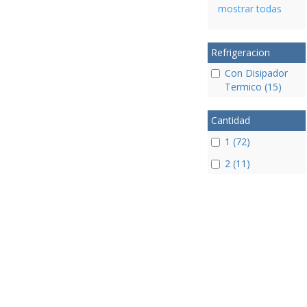
mostrar todas
Refrigeracion
Con Disipador
Termico (15)
Cantidad
1 (72)
2 (11)