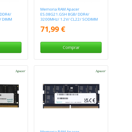
Memoria RAM Apacer
 DDR4/
ES.08G21.GSH 8GB/ DDR4/
/ DIMM
3200MHz/ 1.2V/ CL22/ SODIMM
71,99 €
Comprar
Memoria RAM Apacer