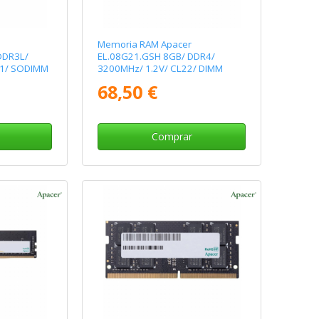
Memoria RAM Apacer
DDR3L/
EL.08G21.GSH 8GB/ DDR4/
11/ SODIMM
3200MHz/ 1.2V/ CL22/ DIMM
68,50 €
Comprar