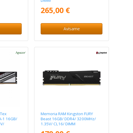
DIMM
265,00 €
Avísame
 Tex
Memoria RAM Kingston FURY
-1 16GB/
Beast 16GB/ DDR4/ 3200MHz/
V/
1.35V/ CL16/ DIMM
M