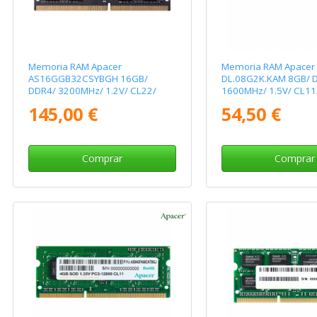
Memoria RAM Apacer
Memoria RAM Apacer
AS16GGB32CSYBGH 16GB/
DL.08G2K.KAM 8GB/ 
DDR4/ 3200MHz/ 1.2V/ CL22/
1600MHz/ 1.5V/ CL11
SODIMM
145,00 €
54,50 €
Comprar
Comprar