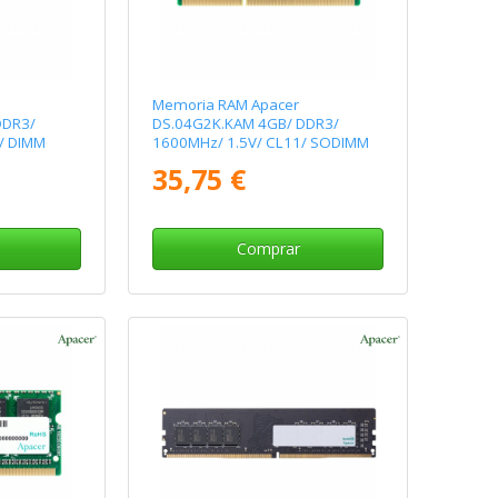
Memoria RAM Apacer
DDR3/
DS.04G2K.KAM 4GB/ DDR3/
/ DIMM
1600MHz/ 1.5V/ CL11/ SODIMM
35,75 €
Comprar