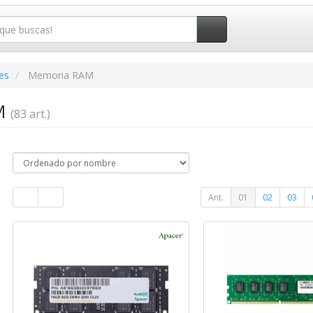
es
Memoria RAM
M
(83 art.)
Ant.
01
02
03