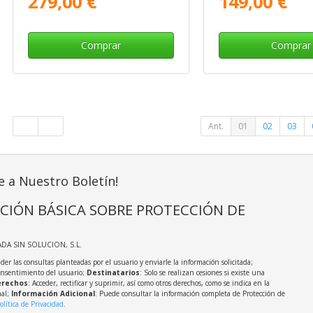
279,00 €
149,00 €
Comprar
Comprar
Ant.
01
02
03
e a Nuestro Boletín!
CIÓN BÁSICA SOBRE PROTECCIÓN DE
ADA SIN SOLUCION, S.L.
der las consultas planteadas por el usuario y enviarle la información solicitada;
onsentimiento del usuario;
Destinatarios
: Solo se realizan cesiones si existe una
rechos
: Acceder, rectificar y suprimir, así como otros derechos, como se indica en la
nal;
Información Adicional
: Puede consultar la información completa de Protección de
olítica de Privacidad
.