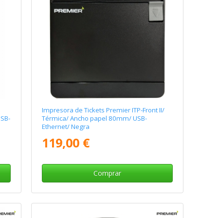
Impresora de Tickets Premier ITP-Front II/
USB-
Térmica/ Ancho papel 80mm/ USB-
Ethernet/ Negra
119,00 €
Comprar