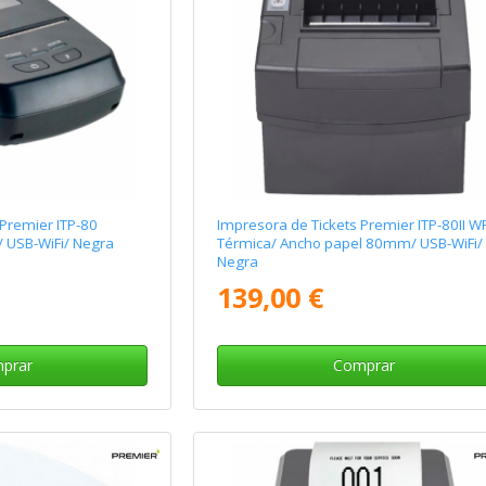
 Premier ITP-80
Impresora de Tickets Premier ITP-80II W
/ USB-WiFi/ Negra
Térmica/ Ancho papel 80mm/ USB-WiFi/
Negra
139,00 €
prar
Comprar