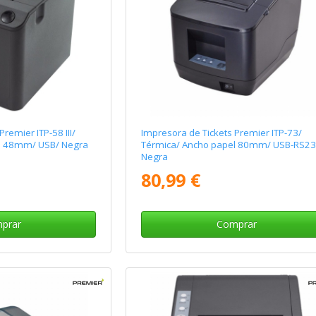
remier ITP-58 III/
Impresora de Tickets Premier ITP-73/
l 48mm/ USB/ Negra
Térmica/ Ancho papel 80mm/ USB-RS23
Negra
80,99 €
prar
Comprar