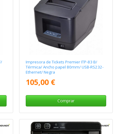
F/
Impresora de Tickets Premier ITP-83 B/
Térmica/ Ancho papel 80mm/ USB-RS232-
Ethernet/ Negra
105,00 €
Comprar