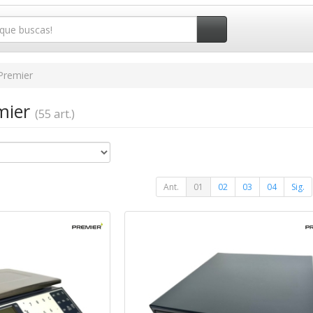
Premier
emier
(55 art.)
Ant.
01
02
03
04
Sig.