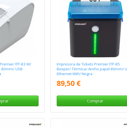
 Premier ITP-83 W/
Impresora de Tickets Premier ITP-85
l 80mm/ USB-
Beeper/ Térmica/ Ancho papel 80mm/ 
a
Ethernet-WiFi/ Negra
89,50 €
prar
Comprar