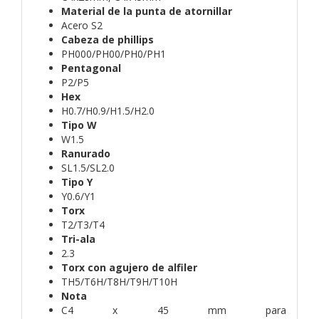
Material de la punta de atornillar
Acero S2
Cabeza de phillips
PH000/PH00/PH0/PH1
Pentagonal
P2/P5
Hex
H0.7/H0.9/H1.5/H2.0
Tipo W
W1.5
Ranurado
SL1.5/SL2.0
Tipo Y
Y0.6/Y1
Torx
T2/T3/T4
Tri-ala
2.3
Torx con agujero de alfiler
TH5/T6H/T8H/T9H/T10H
Nota
C4 x 45 mm para