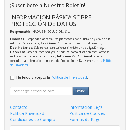
¡Suscríbete a Nuestro Boletín!
INFORMACIÓN BÁSICA SOBRE
PROTECCIÓN DE DATOS
Responsable
: NADA SIN SOLUCION, S.L.
Finalidad
: Responder las consultas planteadas por el usuario y enviarle la
información solicitada;
Legitimación
: Consentimiento del usuario;
Destinatarios
: Solo se realizan cesiones si existe una obligación legal;
Derechos
: Acceder, rectificar y suprimir, así como otros derechos, como se
indica en la información adicional;
Información Adicional
: Puede
consultar la información completa de Protección de Datos en nuestra
Política
de Privacidad
.
He leído y acepto la
Política de Privacidad
.
Enviar
Contacto
Información Legal
Política Privacidad
Política de Cookies
Condiciones de Compra
Formas de Pago