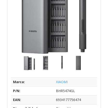
Marca:
XIAOMI
P/N:
BHR5474GL
EAN:
6934177756474