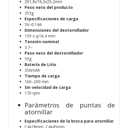
201,8x74,2x25,2mm
Peso neto del producto
353g
Especificaciones de carga
5V⎓0.14A
Dimensiones del destornillador
159 x φ16,4 mm
Tensión nominal
3.7⎓
Peso neto del destornillador
59g
Batería de Litio
350mAh
Tiempo de carga
160–200 min
Sin velocidad de carga
170 rpm
Parámetros de puntas de
atornillar
Especificaciones de la broca para atornillar
C4x28mm, C4x45mm