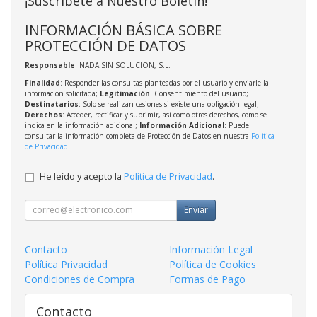
¡Suscríbete a Nuestro Boletín!
INFORMACIÓN BÁSICA SOBRE
PROTECCIÓN DE DATOS
Responsable
: NADA SIN SOLUCION, S.L.
Finalidad
: Responder las consultas planteadas por el usuario y enviarle la
información solicitada;
Legitimación
: Consentimiento del usuario;
Destinatarios
: Solo se realizan cesiones si existe una obligación legal;
Derechos
: Acceder, rectificar y suprimir, así como otros derechos, como se
indica en la información adicional;
Información Adicional
: Puede
consultar la información completa de Protección de Datos en nuestra
Política
de Privacidad
.
He leído y acepto la
Política de Privacidad
.
Enviar
Contacto
Información Legal
Política Privacidad
Política de Cookies
Condiciones de Compra
Formas de Pago
Contacto