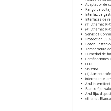
Adaptador de cor
Rango de voltaj
Interfaz de ges
Interfaces de r
(1) Ethernet RJ
(4) Ethernet RJ
Servicios Conmu
Protección ESD/
Botón Restablec
Temperatura de 
Humedad de fun
Certificaciones 
LED
Sistema
(1) Alimentació
intermitente: a
Azul intermitent
Blanco fijo: va
Azul fijo: dispo
ethernet Blanco