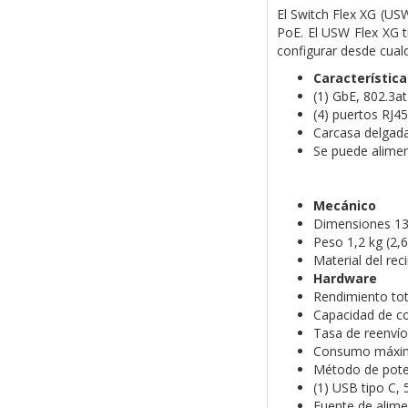
El Switch Flex XG (US
PoE. El USW Flex XG t
configurar desde cualq
Característica
(1) GbE, 802.3a
(4) puertos RJ4
Carcasa delgad
Se puede alimen
Mecánico
Dimensiones 135
Peso 1,2 kg (2,6
Material del rec
Hardware
Rendimiento tot
Capacidad de c
Tasa de reenví
Consumo máxim
Método de poten
(1) USB tipo C, 
Fuente de alimen