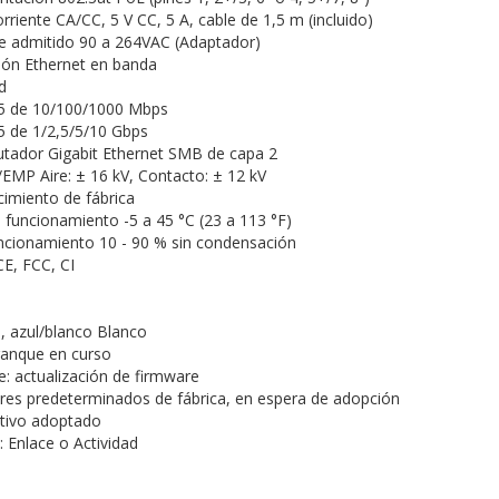
riente CA/CC, 5 V CC, 5 A, cable de 1,5 m (incluido)
e admitido 90 a 264VAC (Adaptador)
tión Ethernet en banda
ed
45 de 10/100/1000 Mbps
45 de 1/2,5/5/10 Gbps
tador Gigabit Ethernet SMB de capa 2
EMP Aire: ± 16 kV, Contacto: ± 12 kV
imiento de fábrica
funcionamiento -5 a 45 °C (23 a 113 °F)
cionamiento 10 - 90 % sin condensación
CE, FCC, CI
n, azul/blanco Blanco
rranque en curso
e: actualización de firmware
lores predeterminados de fábrica, en espera de adopción
sitivo adoptado
: Enlace o Actividad