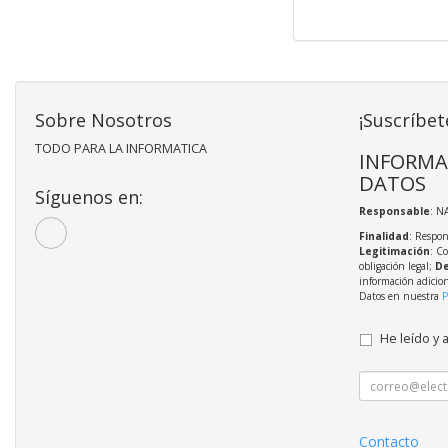
Sobre Nosotros
¡Suscríbet
TODO PARA LA INFORMATICA
INFORMA
DATOS
Síguenos en:
Responsable
: N
Finalidad
: Respon
Legitimación
: C
obligación legal;
De
información adicio
Datos en nuestra
P
He leído y 
Contacto