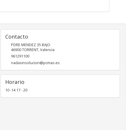
Contacto
PDRE MENDEZ 35 BAJO
46900
TORRENT
,
Valencia
961291100
nadasinsolucion@pcmas.es
Horario
10 -14 17 - 20