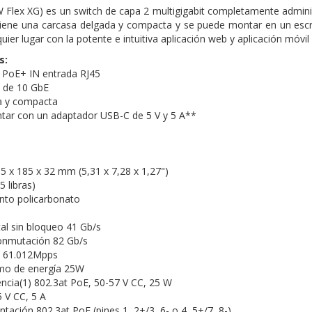
W Flex XG) es un switch de capa 2 multigigabit completamente admini
iene una carcasa delgada y compacta y se puede montar en un escri
uier lugar con la potente e intuitiva aplicación web y aplicación móvil
s:
t PoE+ IN entrada RJ45
5 de 10 GbE
a y compacta
tar con un adaptador USB-C de 5 V y 5 A**
 x 185 x 32 mm (5,31 x 7,28 x 1,27")
5 libras)
into policarbonato
al sin bloqueo 41 Gb/s
onmutación 82 Gb/s
o 61.012Mpps
o de energía 25W
cia(1) 802.3at PoE, 50-57 V CC, 25 W
5 V CC, 5 A
tación 802.3at PoE (pines 1, 2+/3, 6- o 4, 5+/7, 8-)