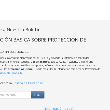
e a Nuestro Boletín!
CIÓN BÁSICA SOBRE PROTECCIÓN DE
ADA SIN SOLUCION, S.L.
der las consultas planteadas por el usuario y enviarle la información solicitada;
onsentimiento del usuario;
Destinatarios
: Solo se realizan cesiones si existe una
rechos
: Acceder, rectificar y suprimir, así como otros derechos, como se indica en la
nal;
Información Adicional
: Puede consultar la información completa de Protección de
olítica de Privacidad
.
acepto la
Política de Privacidad
.
Enviar
Información Legal