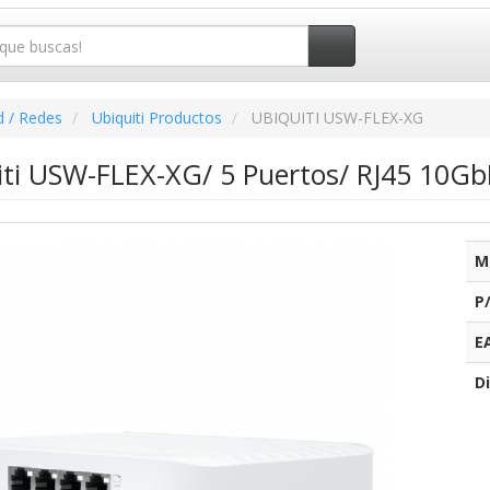
d / Redes
Ubiquiti Productos
UBIQUITI USW-FLEX-XG
iti USW-FLEX-XG/ 5 Puertos/ RJ45 10Gb
M
P
E
Di