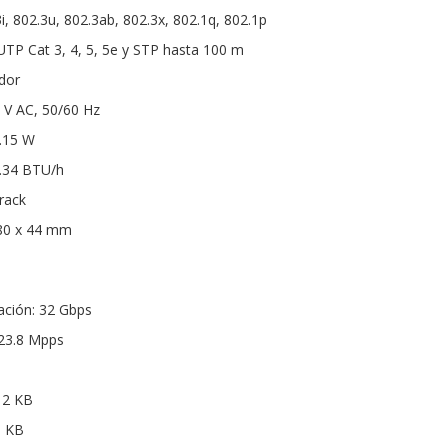
i, 802.3u, 802.3ab, 802.3x, 802.1q, 802.1p
UTP Cat 3, 4, 5, 5e y STP hasta 100 m
ador
 V AC, 50/60 Hz
.15 W
5.34 BTU/h
rack
80 x 44 mm
ción: 32 Gbps
 23.8 Mpps
12 KB
9 KB