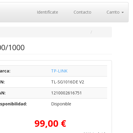
Identifícate
Contacto
Carrito
00/1000
arca:
TP-LINK
/N:
TL-SG1016DE V2
AN:
1210002616751
sponibilidad:
Disponible
99,00 €