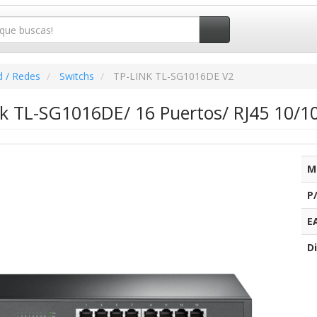
d / Redes
Switchs
TP-LINK TL-SG1016DE V2
nk TL-SG1016DE/ 16 Puertos/ RJ45 10/1
M
P
E
Di