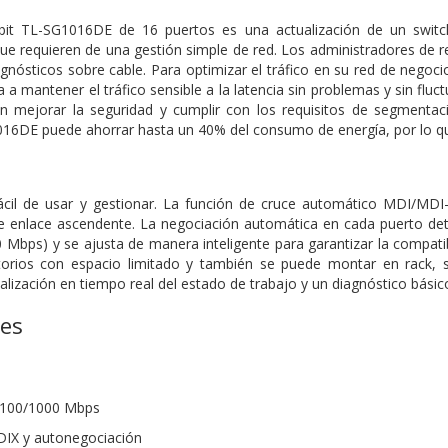
abit TL-SG1016DE de 16 puertos es una actualización de un swit
 requieren de una gestión simple de red. Los administradores de red
gnósticos sobre cable. Para optimizar el tráfico en su red de nego
a a mantener el tráfico sensible a la latencia sin problemas y sin f
n mejorar la seguridad y cumplir con los requisitos de segmentaci
016DE puede ahorrar hasta un 40% del consumo de energía, por lo qu
cil de usar y gestionar. La función de cruce automático MDI/MDI-
 enlace ascendente. La negociación automática en cada puerto detec
 Mbps) y se ajusta de manera inteligente para garantizar la compat
itorios con espacio limitado y también se puede montar en rack, 
lización en tiempo real del estado de trabajo y un diagnóstico básico
nes
0/100/1000 Mbps
IX y autonegociación