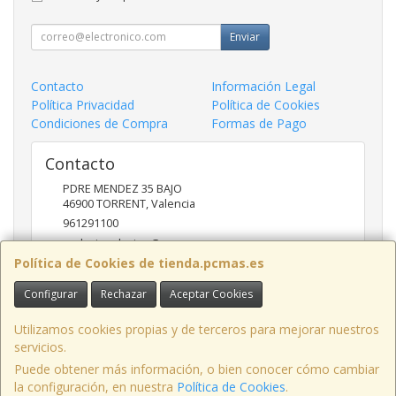
Enviar
Contacto
Información Legal
Política Privacidad
Política de Cookies
Condiciones de Compra
Formas de Pago
Contacto
PDRE MENDEZ 35 BAJO
46900
TORRENT
,
Valencia
961291100
nadasinsolucion@pcmas.es
Política de Cookies de tienda.pcmas.es
Configurar
Rechazar
Aceptar Cookies
Horario
10 -14 17 - 20
Utilizamos cookies propias y de terceros para mejorar nuestros
servicios.
Puede obtener más información, o bien conocer cómo cambiar
la configuración, en nuestra
Política de Cookies
.
, , , , España. - C.I.F.: B98685811 - Tfno: