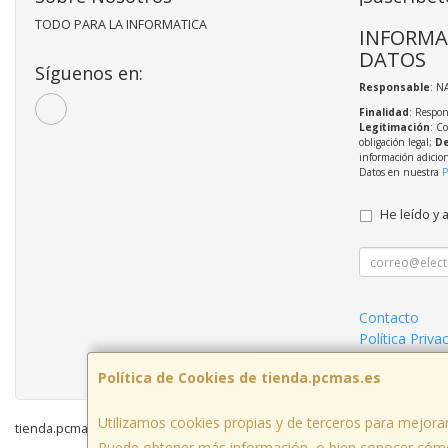
TODO PARA LA INFORMATICA
INFORMA
DATOS
Síguenos en:
Responsable
: N
Finalidad
: Respon
Legitimación
: C
obligación legal;
De
información adicio
Datos en nuestra
P
He leído y 
Contacto
Política Priva
Condiciones 
Política de Cookies de tienda.pcmas.es
Utilizamos cookies propias y de terceros para mejorar
tienda.pcmas.es © 2026
Puede obtener más información, o bien conocer cómo