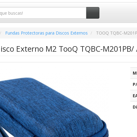
Fundas Protectoras para Discos Externos
TOOQ TQBC-M201
isco Externo M2 TooQ TQBC-M201PB/ A
M
P
E
Di