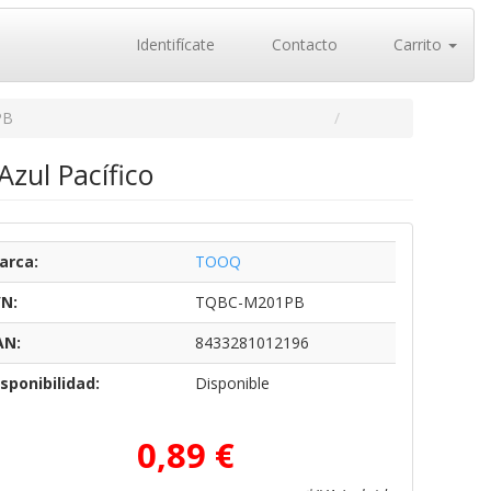
Identifícate
Contacto
Carrito
PB
zul Pacífico
arca:
TOOQ
/N:
TQBC-M201PB
AN:
8433281012196
sponibilidad:
Disponible
0,89 €