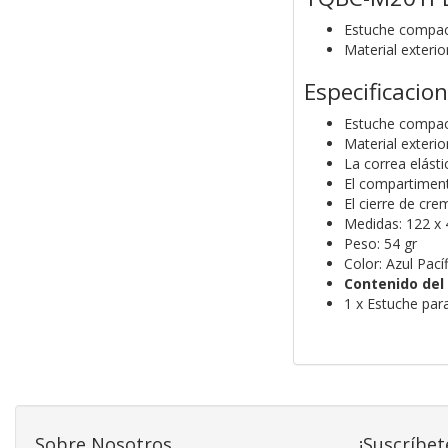
Estuche compact
Material exterior
Especificacio
Estuche compact
Material exterior
La correa elásti
El compartiment
El cierre de cre
Medidas: 122 x
Peso: 54 gr
Color: Azul Pací
Contenido del
1 x Estuche par
Sobre Nosotros
¡Suscríbet