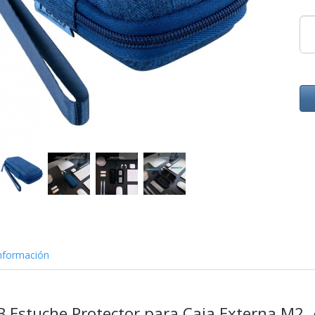
nformación
stuche Protector para Caja Externa M2, A