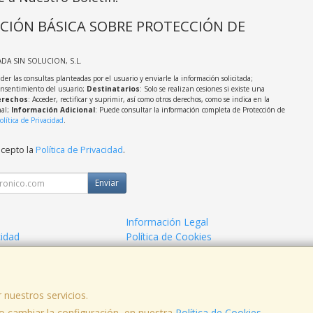
CIÓN BÁSICA SOBRE PROTECCIÓN DE
ADA SIN SOLUCION, S.L.
der las consultas planteadas por el usuario y enviarle la información solicitada;
onsentimiento del usuario;
Destinatarios
: Solo se realizan cesiones si existe una
rechos
: Acceder, rectificar y suprimir, así como otros derechos, como se indica en la
nal;
Información Adicional
: Puede consultar la información completa de Protección de
olítica de Privacidad
.
acepto la
Política de Privacidad
.
Enviar
Información Legal
cidad
Política de Cookies
de Compra
Formas de Pago
 nuestros servicios.
 cambiar la configuración, en nuestra
Política de Cookies
.
, , , , España. - C.I.F.: B98685811 - Tfno: