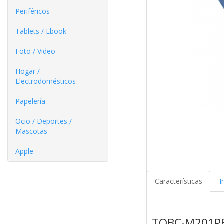
Periféricos
Tablets / Ebook
Foto / Video
Hogar /
Electrodomésticos
Papelería
Ocio / Deportes /
Mascotas
Apple
Características
I
TQBC-M201PB E