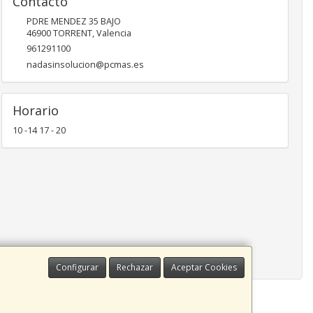
Contacto
PDRE MENDEZ 35 BAJO
46900
TORRENT
,
Valencia
961291100
nadasinsolucion@pcmas.es
Horario
10 -14 17 - 20
Configurar
Rechazar
Aceptar Cookies