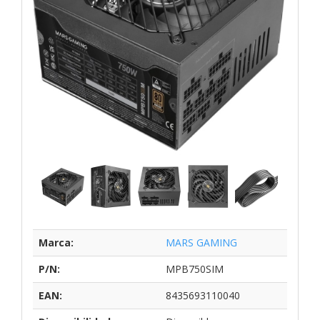
Marca:
MARS GAMING
P/N:
MPB750SIM
EAN:
8435693110040