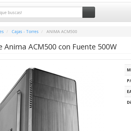
es
Cajas - Torres
ANIMA ACM500
re Anima ACM500 con Fuente 500W
M
P
E
Di