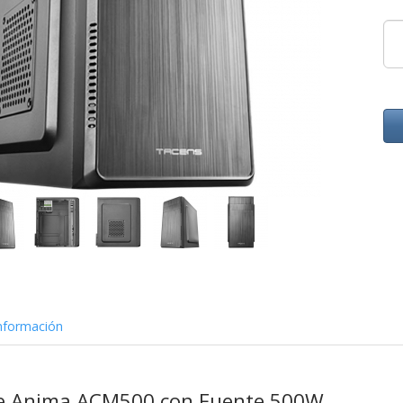
nformación
re Anima ACM500 con Fuente 500W