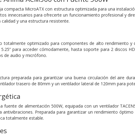
 compacta MicroATX con estructura optimizada para una instalación
os innecesarios para ofrecerte un funcionamiento profesional y dir
 calidad y una estructura resistente.
o totalmente optimizado para componentes de alto rendimiento y 
e 5.25” para acceder cómodamente, hasta soporte para 2 discos HDD
os de audio y micrófono.
tura preparada para garantizar una buena circulación del aire du
ntilador trasero de 80mm y un ventilador lateral de 120mm para poten
rgética
a fuente de alimentación 500W, equipada con un ventilador TACENS 
a antivibraciones. Preparada para garantizar un rendimiento óptimo 
ica totalmente estable.
nes