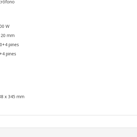
crófono
500 W
 120 mm
20+4 pines
+4 pines
188 x 345 mm