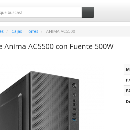
es
Cajas - Torres
ANIMA AC5500
re Anima AC5500 con Fuente 500W
M
P
E
Di