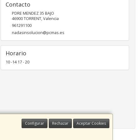
Contacto
PDRE MENDEZ 35 BAJO
46900
TORRENT
,
Valencia
961291100
nadasinsolucion@pcmas.es
Horario
10 -14 17 - 20
Configurar
Rechazar
Aceptar Cookies