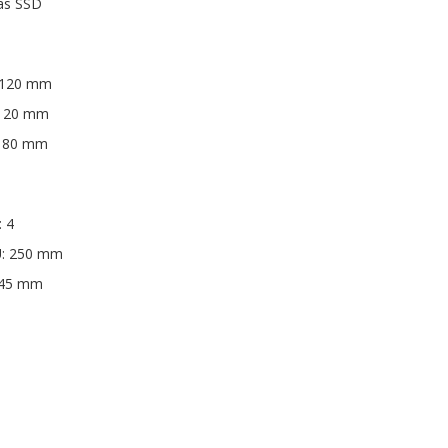
das SSD
x 120 mm
x 120 mm
 x 80 mm
: 4
U: 250 mm
145 mm