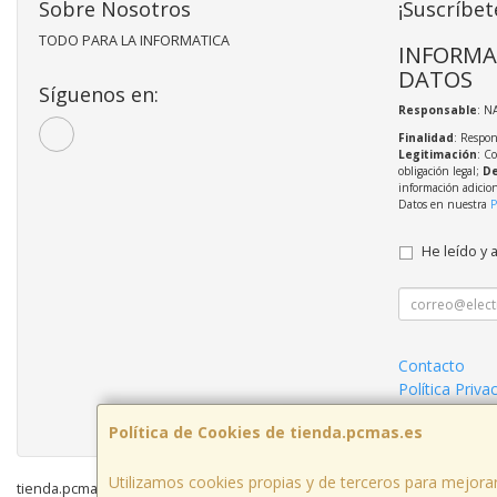
Sobre Nosotros
¡Suscríbet
TODO PARA LA INFORMATICA
INFORMA
DATOS
Síguenos en:
Responsable
: N
Finalidad
: Respon
Legitimación
: C
obligación legal;
De
información adicio
Datos en nuestra
P
He leído y 
Contacto
Política Priva
Condiciones 
Política de Cookies de tienda.pcmas.es
Utilizamos cookies propias y de terceros para mejorar
tienda.pcmas.es © 2026