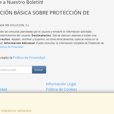
e a Nuestro Boletín!
CIÓN BÁSICA SOBRE PROTECCIÓN DE
ADA SIN SOLUCION, S.L.
der las consultas planteadas por el usuario y enviarle la información solicitada;
onsentimiento del usuario;
Destinatarios
: Solo se realizan cesiones si existe una
rechos
: Acceder, rectificar y suprimir, así como otros derechos, como se indica en la
nal;
Información Adicional
: Puede consultar la información completa de Protección de
olítica de Privacidad
.
acepto la
Política de Privacidad
.
Enviar
Información Legal
cidad
Política de Cookies
de Compra
Formas de Pago
 nuestros servicios.