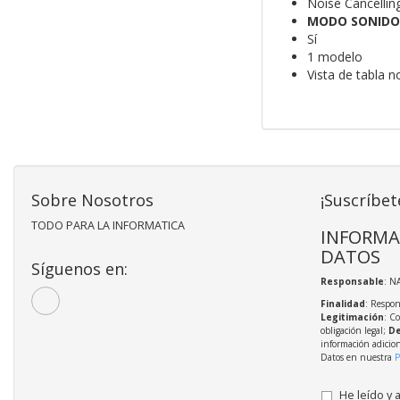
Noise Cancellin
MODO SONIDO
Sí
1 modelo
Vista de tabla 
Sobre Nosotros
¡Suscríbet
TODO PARA LA INFORMATICA
INFORMA
DATOS
Síguenos en:
Responsable
: N
Finalidad
: Respon
Legitimación
: C
obligación legal;
De
información adicio
Datos en nuestra
P
He leído y 