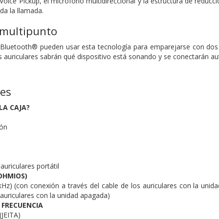
Voice Pickup, el micrófono multidireccional y la estructura de reducció
da la llamada.
 multipunto
n Bluetooth® pueden usar esta tecnología para emparejarse con dos
os auriculares sabrán qué dispositivo está sonando y se conectarán a
nes
LA CAJA?
ión
auriculares portátil
OHMIOS)
Hz) (con conexión a través del cable de los auriculares con la unid
 auriculares con la unidad apagada)
 FRECUENCIA
(JEITA)