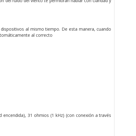
n del ruido del viento te permitirán hablar con claridad y
 dispositivos al mismo tiempo. De esta manera, cuando
utomáticamente al correcto
ad encendida), 31 ohmios (1 kHz) (con conexión a través