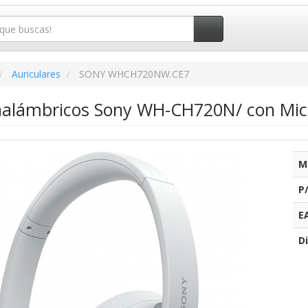
Auriculares
SONY WHCH720NW.CE7
Inalámbricos Sony WH-CH720N/ con Mic
M
P
E
Di