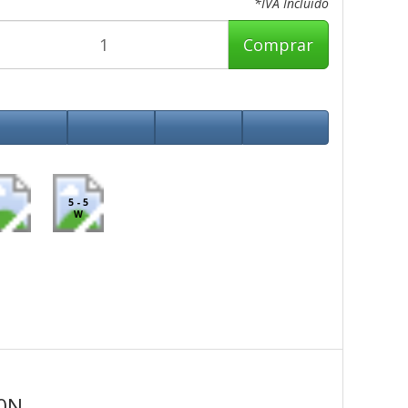
*IVA Incluido
Comprar
5 - 5
W
20N