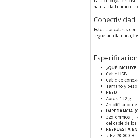
La tecnología Precise 
naturalidad durante to
Conectividad
Estos auriculares co
llegue una llamada, l
Especificacio
¿QUÉ INCLUYE 
Cable USB
Cable de conex
Tamaño y peso
PESO
Aprox. 192 g
Amplificador de 
IMPEDANCIA (
325 ohmios (1 k
del cable de los
RESPUESTA EN
7 Hz-20 000 Hz 