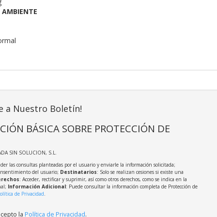
g
 AMBIENTE
normal
e a Nuestro Boletín!
CIÓN BÁSICA SOBRE PROTECCIÓN DE
ADA SIN SOLUCION, S.L.
der las consultas planteadas por el usuario y enviarle la información solicitada;
onsentimiento del usuario;
Destinatarios
: Solo se realizan cesiones si existe una
rechos
: Acceder, rectificar y suprimir, así como otros derechos, como se indica en la
nal;
Información Adicional
: Puede consultar la información completa de Protección de
olítica de Privacidad
.
acepto la
Política de Privacidad
.