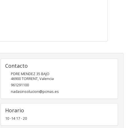
Contacto
PDRE MENDEZ 35 BAJO
46900
TORRENT
,
Valencia
961291100
nadasinsolucion@pcmas.es
Horario
10 -14 17 - 20