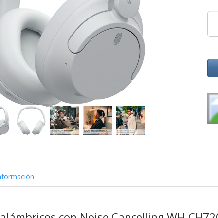
nformación
inalámbricos con Noise Cancelling WH-CH7