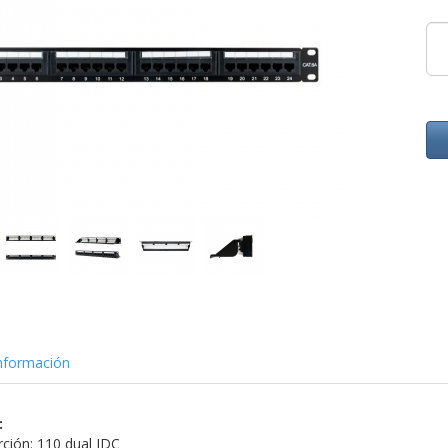
nformación
:
rción: 110 dual IDC