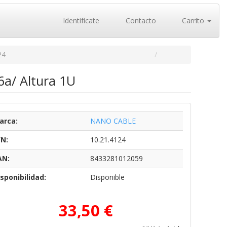
Identifícate
Contacto
Carrito
24
6a/ Altura 1U
arca:
NANO CABLE
/N:
10.21.4124
AN:
8433281012059
sponibilidad:
Disponible
33,50 €