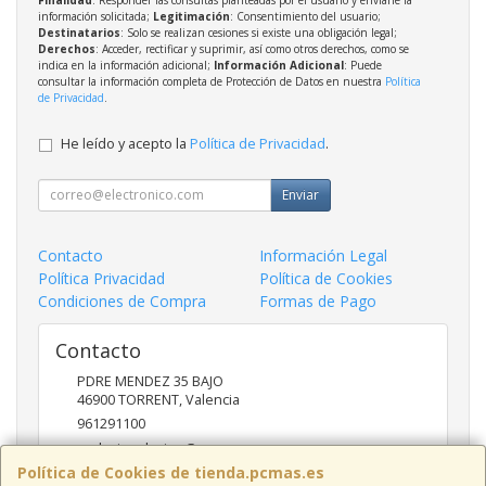
información solicitada;
Legitimación
: Consentimiento del usuario;
Destinatarios
: Solo se realizan cesiones si existe una obligación legal;
Derechos
: Acceder, rectificar y suprimir, así como otros derechos, como se
indica en la información adicional;
Información Adicional
: Puede
consultar la información completa de Protección de Datos en nuestra
Política
de Privacidad
.
He leído y acepto la
Política de Privacidad
.
Enviar
Contacto
Información Legal
Política Privacidad
Política de Cookies
Condiciones de Compra
Formas de Pago
Contacto
PDRE MENDEZ 35 BAJO
46900
TORRENT
,
Valencia
961291100
nadasinsolucion@pcmas.es
Política de Cookies de tienda.pcmas.es