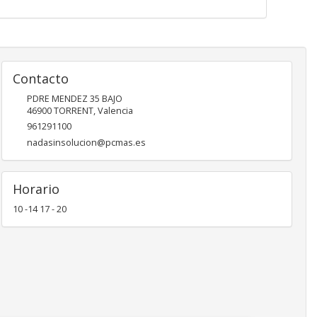
Contacto
PDRE MENDEZ 35 BAJO
46900
TORRENT
,
Valencia
961291100
nadasinsolucion@pcmas.es
Horario
10 -14 17 - 20