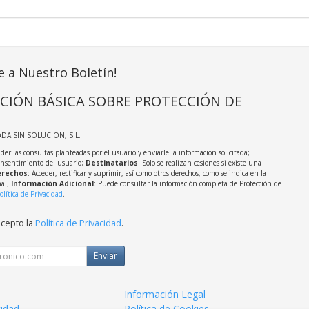
e a Nuestro Boletín!
CIÓN BÁSICA SOBRE PROTECCIÓN DE
ADA SIN SOLUCION, S.L.
der las consultas planteadas por el usuario y enviarle la información solicitada;
onsentimiento del usuario;
Destinatarios
: Solo se realizan cesiones si existe una
rechos
: Acceder, rectificar y suprimir, así como otros derechos, como se indica en la
nal;
Información Adicional
: Puede consultar la información completa de Protección de
olítica de Privacidad
.
acepto la
Política de Privacidad
.
Enviar
Información Legal
cidad
Política de Cookies