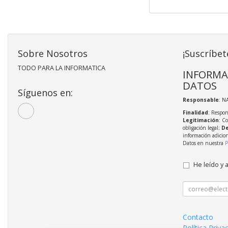
Sobre Nosotros
¡Suscríbet
TODO PARA LA INFORMATICA
INFORMA
DATOS
Síguenos en:
Responsable
: N
Finalidad
: Respon
Legitimación
: C
obligación legal;
De
información adicio
Datos en nuestra
P
He leído y 
Contacto
Política Priva