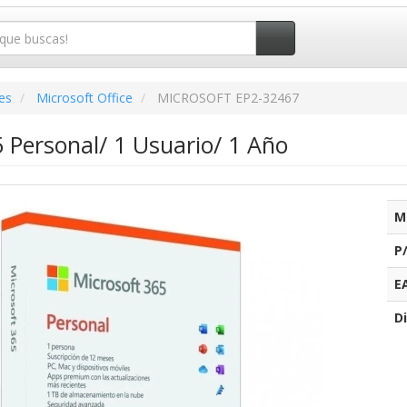
es
Microsoft Office
MICROSOFT EP2-32467
 Personal/ 1 Usuario/ 1 Año
M
P
E
Di