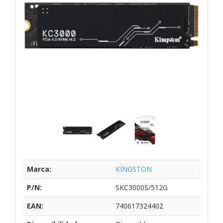
Marca:
KINGSTON
P/N:
SKC3000S/512G
EAN:
740617324402