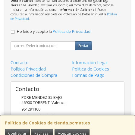
Destinatarios
: Solo se realizan cesiones si existe una obligación legal;
Derechos
: Acceder, rectificar y suprimir, así como otros derechos, como se
indica en la información adicional;
Información Adicional
: Puede
consultar la información completa de Protección de Datos en nuestra
Política
de Privacidad
.
He leído y acepto la
Política de Privacidad
.
Enviar
Contacto
Información Legal
Política Privacidad
Política de Cookies
Condiciones de Compra
Formas de Pago
Contacto
PDRE MENDEZ 35 BAJO
46900
TORRENT
,
Valencia
961291100
nadasinsolucion@pcmas.es
Política de Cookies de tienda.pcmas.es
Configurar
Rechazar
Aceptar Cookies