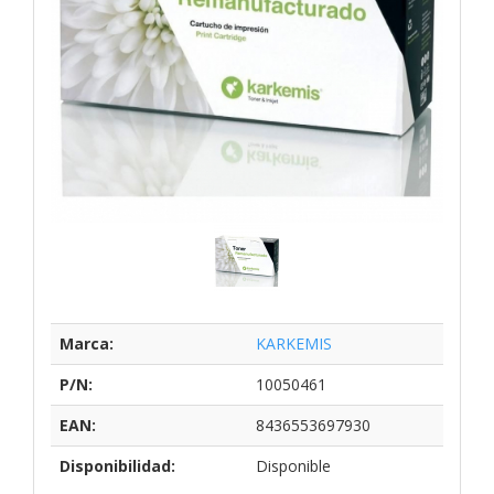
Marca:
KARKEMIS
P/N:
10050461
EAN:
8436553697930
Disponibilidad:
Disponible