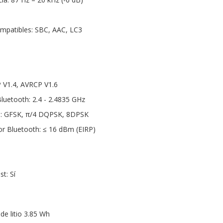
mpatibles: SBC, AAC, LC3
P V1.4, AVRCP V1.6
luetooth: 2.4 - 2.4835 GHz
h: GFSK, π/4 DQPSK, 8DPSK
or Bluetooth: ≤ 16 dBm (EIRP)
t: Sí
de litio 3.85 Wh