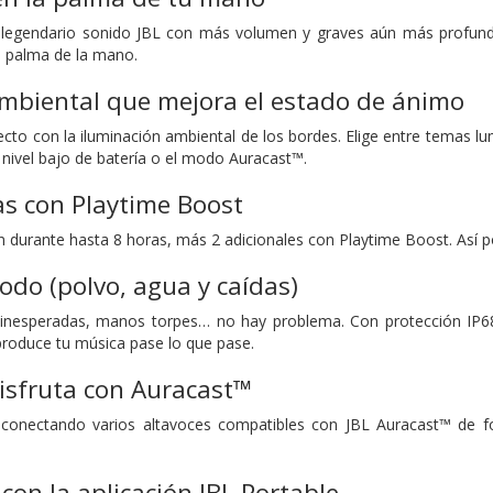
l legendario sonido JBL con más volumen y graves aún más profund
a palma de la mano.
ambiental que mejora el estado de ánimo
ecto con la iluminación ambiental de los bordes. Elige entre temas lu
 nivel bajo de batería o el modo Auracast™.
s con Playtime Boost
ón durante hasta 8 horas, más 2 adicionales con Playtime Boost. Así 
odo (polvo, agua y caídas)
s inesperadas, manos torpes… no hay problema. Con protección IP68 
eproduce tu música pase lo que pase.
isfruta con Auracast™
onectando varios altavoces compatibles con JBL Auracast™ de fo
con la aplicación JBL Portable