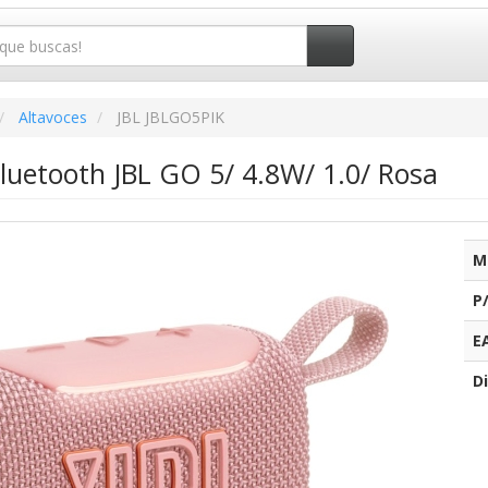
Altavoces
JBL JBLGO5PIK
luetooth JBL GO 5/ 4.8W/ 1.0/ Rosa
M
P
E
Di