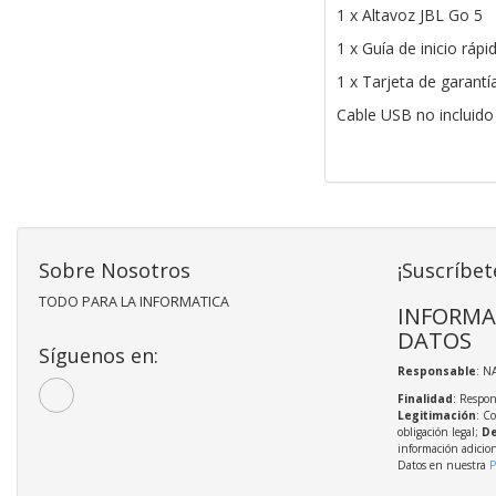
1 x Altavoz JBL Go 5
1 x Guía de inicio rápi
1 x Tarjeta de garantí
Cable USB no incluido
Sobre Nosotros
¡Suscríbet
TODO PARA LA INFORMATICA
INFORMA
DATOS
Síguenos en:
Responsable
: N
Finalidad
: Respon
Legitimación
: C
obligación legal;
De
información adicio
Datos en nuestra
P