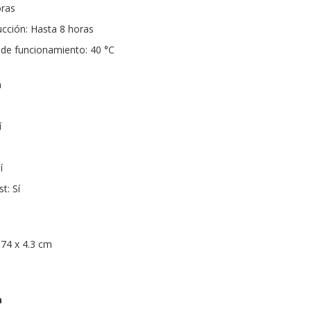
oras
cción: Hasta 8 horas
e funcionamiento: 40 °C
a
í
í
t: Sí
.74 x 4.3 cm
a