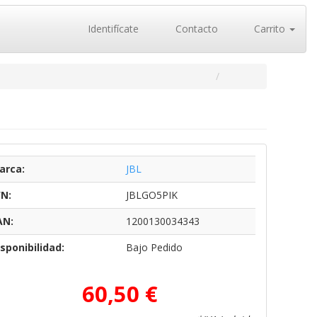
Identifícate
Contacto
Carrito
arca:
JBL
/N:
JBLGO5PIK
AN:
1200130034343
sponibilidad:
Bajo Pedido
60,50 €