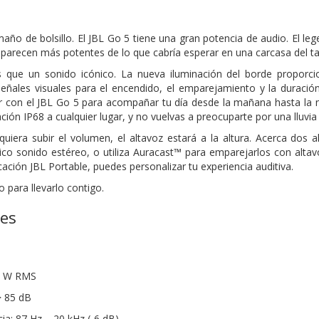
o de bolsillo. El JBL Go 5 tiene una gran potencia de audio. El legen
 parecen más potentes de lo que cabría esperar en una carcasa del 
que un sonido icónico. La nueva iluminación del borde proporci
eñales visuales para el encendido, el emparejamiento y la duración
r con el JBL Go 5 para acompañar tu día desde la mañana hasta la no
cación IP68 a cualquier lugar, y no vuelvas a preocuparte por una lluvi
equiera subir el volumen, el altavoz estará a la altura. Acerca dos
tico sonido estéreo, o utiliza Auracast™ para emparejarlos con alt
cación JBL Portable, puedes personalizar tu experiencia auditiva.
o para llevarlo contigo.
nes
.8 W RMS
> 85 dB
ia: 87 Hz – 20 kHz (-6 dB)