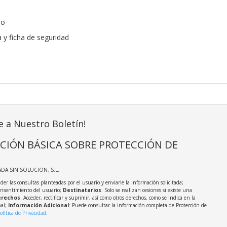
do
a y ficha de seguridad
e a Nuestro Boletín!
CIÓN BÁSICA SOBRE PROTECCIÓN DE
ADA SIN SOLUCION, S.L.
der las consultas planteadas por el usuario y enviarle la información solicitada;
onsentimiento del usuario;
Destinatarios
: Solo se realizan cesiones si existe una
rechos
: Acceder, rectificar y suprimir, así como otros derechos, como se indica en la
nal;
Información Adicional
: Puede consultar la información completa de Protección de
olítica de Privacidad
.