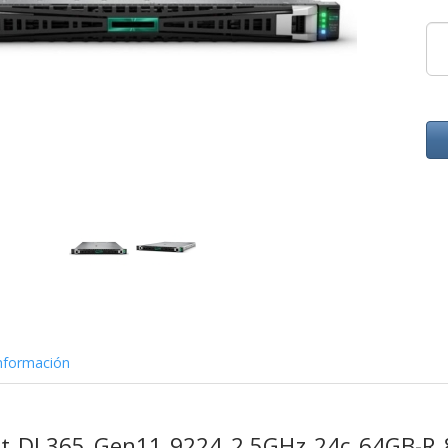
nformación
nt DL365 Gen11 9224 2.5GHz 24c 64GB-R