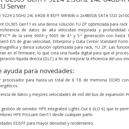
U Server
1 9224 2.5GHz 24c 64GB-R 8SFF MR408i-o 2x480GB SATA SSD 2x100
iant DL365 Gen11 es una densa solución 1U 2P optimizada para rack
ansferencia de datos de alta velocidad mejorada y profundida
YC™ de la serie 9004 y 9005 de 4.ª y 5.ª generación con hasta
en5 E/S de gran velocidad, Enterprise y Data Center Standard Form 
agnífica y densa solución optimizada para rack, 1U 2P. Las funcio
egran en el firmware, lo que crea una huella digital para que el pro
eración líquida directa (DLC) a fin de mejorar la eficiencia del uso en
 ayuda para novedades:
 procesador para hasta un total de 6 TB de memoria DDR5 con
ergéticos.
erencia de datos y mejores velocidades de red del bus de expansión 
 gestión de servidor HPE Integrated Lights-Out 6 (iLO 6) que te perm
vidores HPE ProLiant Gen11 desde cualquier parte.
nidades EDSFF para mayor densidad y rendimiento.