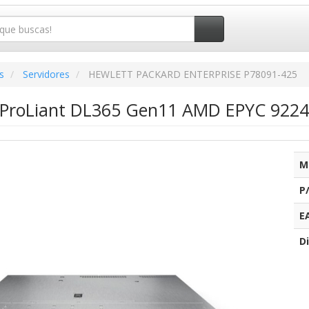
s
Servidores
HEWLETT PACKARD ENTERPRISE P78091-425
 ProLiant DL365 Gen11 AMD EPYC 922
M
P
E
Di