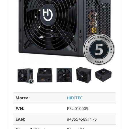
Marca:
HIDITEC
P/N:
PSU010009
EAN:
8436545691175