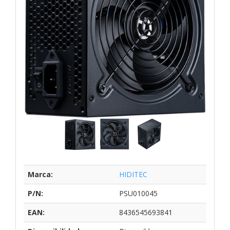
Marca:
HIDITEC
P/N:
PSU010045
EAN:
8436545693841