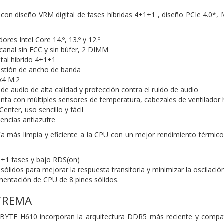
con diseño VRM digital de fases híbridas 4+1+1 , diseño PCIe 4.0*, M.
res Intel Core 14.º, 13.º y 12.º
anal sin ECC y sin búfer, 2 DIMM
tal híbrido 4+1+1
stión de ancho de banda
x4 M.2
e audio de alta calidad y protección contra el ruido de audio
nta con múltiples sensores de temperatura, cabezales de ventilador
nter, uso sencillo y fácil
tencias antiazufre
a más limpia y eficiente a la CPU con un mejor rendimiento térmico 
1 fases y bajo RDS(on)
lidos para mejorar la respuesta transitoria y minimizar la oscilación
mentación de CPU de 8 pines sólidos.
TREMA
BYTE H610 incorporan la arquitectura DDR5 más reciente y compat