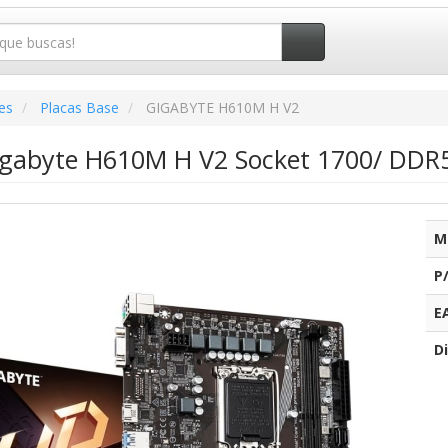
es
Placas Base
GIGABYTE H610M H V2
igabyte H610M H V2 Socket 1700/ DDR5
M
P
E
Di