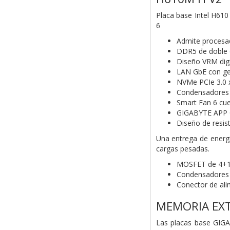
Placa base Intel H610 
6
Admite procesado
DDR5 de doble c
Diseño VRM digi
LAN GbE con ge
NVMe PCIe 3.0 
Condensadores d
Smart Fan 6 cue
GIGABYTE APP Ce
Diseño de resis
Una entrega de energí
cargas pesadas.
MOSFET de 4+1+
Condensadores só
Conector de ali
MEMORIA EX
Las placas base GIGA