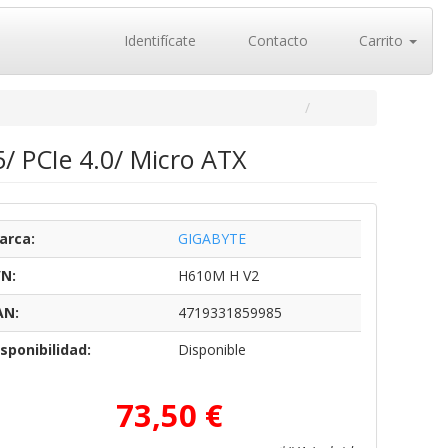
Identifícate
Contacto
Carrito
/ PCIe 4.0/ Micro ATX
arca:
GIGABYTE
/N:
H610M H V2
AN:
4719331859985
sponibilidad:
Disponible
73,50 €