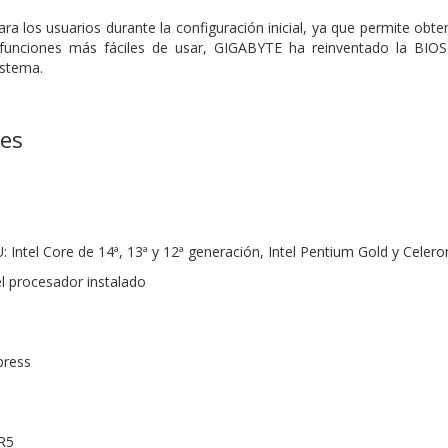
ara los usuarios durante la configuración inicial, ya que permite obt
 funciones más fáciles de usar, GIGABYTE ha reinventado la BIOS 
istema.
nes
 Intel Core de 14ª, 13ª y 12ª generación, Intel Pentium Gold y Celero
l procesador instalado
press
R5