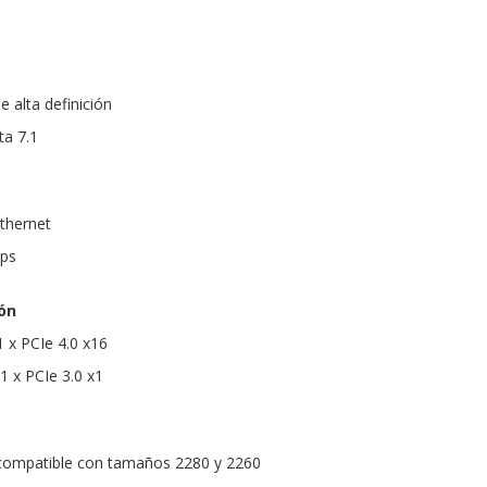
e alta definición
ta 7.1
Ethernet
bps
ón
1 x PCIe 4.0 x16
 1 x PCIe 3.0 x1
 compatible con tamaños 2280 y 2260