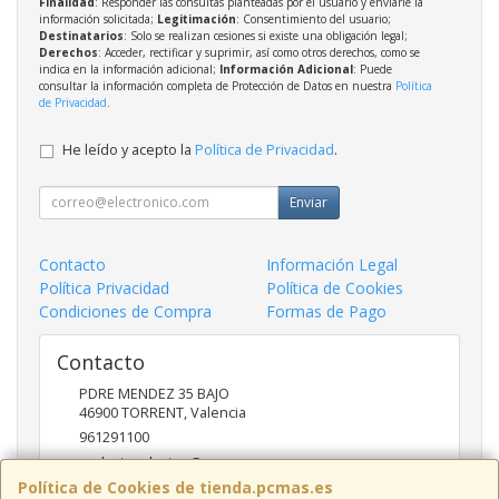
Finalidad
: Responder las consultas planteadas por el usuario y enviarle la
información solicitada;
Legitimación
: Consentimiento del usuario;
Destinatarios
: Solo se realizan cesiones si existe una obligación legal;
Derechos
: Acceder, rectificar y suprimir, así como otros derechos, como se
indica en la información adicional;
Información Adicional
: Puede
consultar la información completa de Protección de Datos en nuestra
Política
de Privacidad
.
He leído y acepto la
Política de Privacidad
.
Enviar
Contacto
Información Legal
Política Privacidad
Política de Cookies
Condiciones de Compra
Formas de Pago
Contacto
PDRE MENDEZ 35 BAJO
46900
TORRENT
,
Valencia
961291100
nadasinsolucion@pcmas.es
Política de Cookies de tienda.pcmas.es