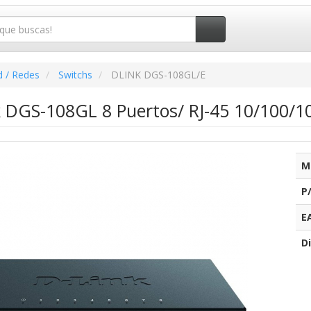
d / Redes
Switchs
DLINK DGS-108GL/E
k DGS-108GL 8 Puertos/ RJ-45 10/100/1
M
P
E
Di