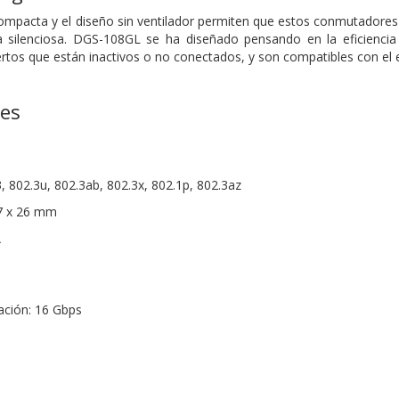
ompacta y el diseño sin ventilador permiten que estos conmutadores
 silenciosa. DGS-108GL se ha diseñado pensando en la eficiencia
ertos que están inactivos o no conectados, y son compatibles con el
nes
, 802.3u, 802.3ab, 802.3x, 802.1p, 802.3az
7 x 26 mm
A
ción: 16 Gbps