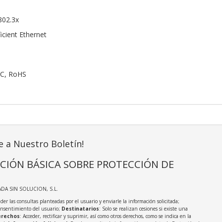
 802.3x
icient Ethernet
FCC, RoHS
e a Nuestro Boletín!
CIÓN BÁSICA SOBRE PROTECCIÓN DE
ADA SIN SOLUCION, S.L.
der las consultas planteadas por el usuario y enviarle la información solicitada;
onsentimiento del usuario;
Destinatarios
: Solo se realizan cesiones si existe una
rechos
: Acceder, rectificar y suprimir, así como otros derechos, como se indica en la