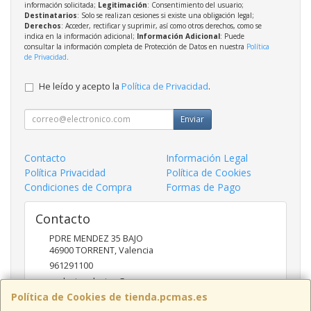
información solicitada;
Legitimación
: Consentimiento del usuario;
Destinatarios
: Solo se realizan cesiones si existe una obligación legal;
Derechos
: Acceder, rectificar y suprimir, así como otros derechos, como se
indica en la información adicional;
Información Adicional
: Puede
consultar la información completa de Protección de Datos en nuestra
Política
de Privacidad
.
He leído y acepto la
Política de Privacidad
.
Enviar
Contacto
Información Legal
Política Privacidad
Política de Cookies
Condiciones de Compra
Formas de Pago
Contacto
PDRE MENDEZ 35 BAJO
46900
TORRENT
,
Valencia
961291100
nadasinsolucion@pcmas.es
Política de Cookies de tienda.pcmas.es