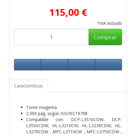
115,00 €
*IVA Incluido
Comprar
Características
Toner magenta
2.300 pág. según ISO/IEC19798
Compatible con: DCP-L3510CDW, DCP-
L3550CDW, HL-L3210CW, HL-L3230CDW, HL-
L3270CDW , MFC-L3710CW , MFC-L3750CDW ,