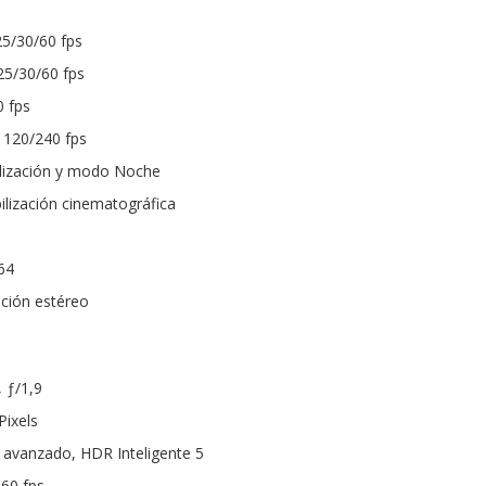
25/30/60 fps
25/30/60 fps
0 fps
 120/240 fps
ilización y modo Noche
ilización cinematográfica
64
ación estéreo
 ƒ/1,9
Pixels
avanzado, HDR Inteligente 5
 60 fps