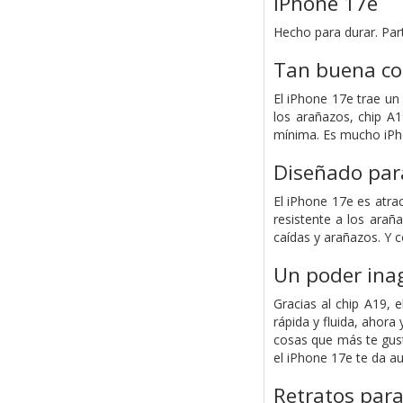
iPhone 17e
Hecho para durar. Par
Tan buena co
El iPhone 17e trae un
los arañazos, chip A
mínima. Es mucho iP
Diseñado para
El iPhone 17e es atrac
resistente a los arañ
caídas y arañazos. Y 
Un poder ina
Gracias al chip A19, 
rápida y fluida, ahor
cosas que más te gusta
el iPhone 17e te da au
Retratos par