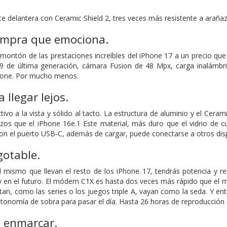
te delantera con Ceramic Shield 2, tres veces más resistente a araña
mpra que emociona.
 montón de las prestaciones increíbles del iPhone 17 a un precio que
19 de última generación, cámara Fusion de 48 Mpx, carga inalámb
hone. Por mucho menos.
 llegar lejos.
tivo a la vista y sólido al tacto. La estructura de aluminio y el Cera
azos que el iPhone 16e.1 Este material, más duro que el vidrio de c
con el puerto USB‑C, además de cargar, puede conectarse a otros dis
gotable.
el mismo que llevan el resto de los iPhone 17, tendrás potencia y 
a y en el futuro. El módem C1X es hasta dos veces más rápido que el 
n, como las series o los juegos triple A, vayan como la seda. Y entre 
tonomía de sobra para pasar el día. Hasta 26 horas de reproducción d
a enmarcar.