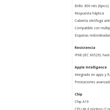
Brillo: 800 nits (típico
Respuesta háptica
Cubierta oleófuga antih
Compatible con múltip
Esquinas redondeadas
Resistencia
IP68 (IEC 60529): has
Apple Intelligence
Integrado en apps y f
Prestaciones avanzad
Chip
Chip A19
CPU de 6 núcleos (2 re