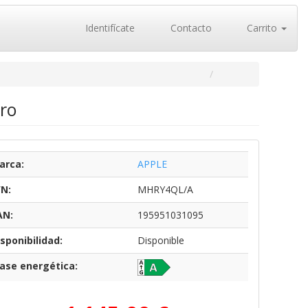
Identifícate
Contacto
Carrito
ro
arca:
APPLE
/N:
MHRY4QL/A
AN:
195951031095
sponibilidad:
Disponible
lase energética: