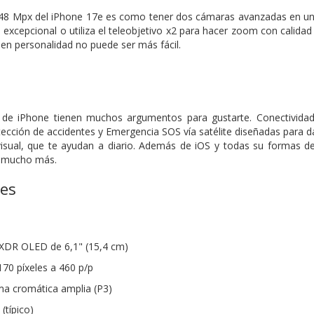
48 Mpx del iPhone 17e es como tener dos cámaras avanzadas en una.
e excepcional o utiliza el teleobjetivo x2 para hacer zoom con calidad
n personalidad no puede ser más fácil.
e iPhone tienen muchos argumentos para gustarte. Conectividad 
ección de accidentes y Emergencia SOS vía satélite diseñadas para dar
visual, que te ayudan a diario. Además de iOS y todas su formas de
y mucho más.
nes
 XDR OLED de 6,1" (15,4 cm)
170 píxeles a 460 p/p
a cromática amplia (P3)
(típico)