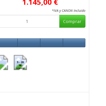
1.145,00 €
*IVA y CANON Incluido
Comprar
5 - 20
W
USB PD