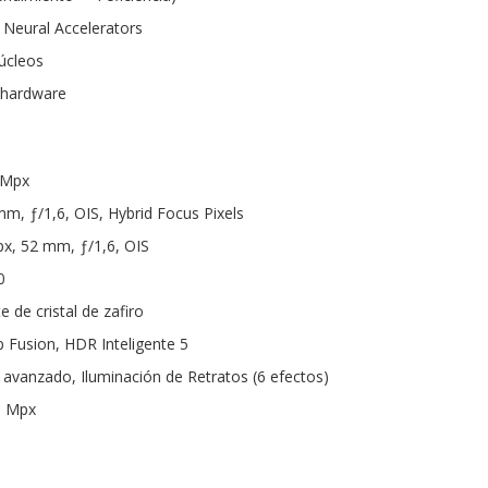
 Neural Accelerators
úcleos
 hardware
 Mpx
mm, ƒ/1,6, OIS, Hybrid Focus Pixels
px, 52 mm, ƒ/1,6, OIS
0
e de cristal de zafiro
 Fusion, HDR Inteligente 5
vanzado, Iluminación de Retratos (6 efectos)
3 Mpx