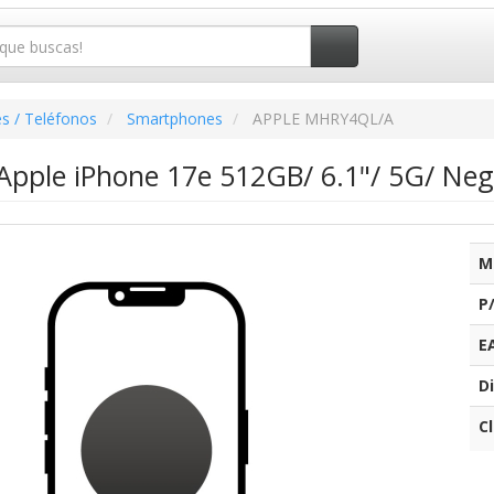
s / Teléfonos
Smartphones
APPLE MHRY4QL/A
pple iPhone 17e 512GB/ 6.1"/ 5G/ Neg
M
P
E
Di
C