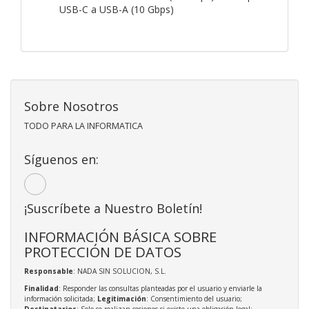
USB-C a USB-A (10 Gbps)
Sobre Nosotros
TODO PARA LA INFORMATICA
Síguenos en:
¡Suscríbete a Nuestro Boletín!
INFORMACIÓN BÁSICA SOBRE
PROTECCIÓN DE DATOS
Responsable
: NADA SIN SOLUCION, S.L.
Finalidad
: Responder las consultas planteadas por el usuario y enviarle la
información solicitada;
Legitimación
: Consentimiento del usuario;
Destinatarios
: Solo se realizan cesiones si existe una obligación legal;