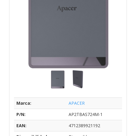
Marca:
APACER
P/N:
AP2TBAS724M-1
EAN:
4712389921192